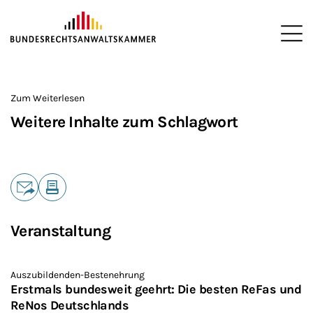
ZUM HAUPTINHALT SPRINGEN
Me
Sie befinden sich hier:
Startseite
>
Zum Weiterlesen
Weitere Inhalte zum Schlagwort
Teilen
E-Mail
Drucken
Veranstaltung
Auszubildenden-Bestenehrung
Erstmals bundesweit geehrt: Die besten ReFas und
ReNos Deutschlands