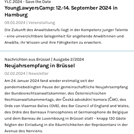
YLC 2024 - Save the Date
YoungLawyersCamp: 12.-14. September 2024 in
Hamburg
09.05.2024
Veranstaltung
Die Zukunft des Anwaltsberufs liegt in der Kompetenz junger Talente
- eine unverzichtbare Gelegenheit für angehende Anwältinnen und
Anwälte, ihr Wissen und ihre Fähigkeiten zu erweitern.
Nachrichten aus Brüssel | Ausgabe 2/2024
Neujahrsempfang in Brüssel
02.02.2024
Newsletter
Am 24. Januar 2024 fand wieder erstmalig seit der
pandemiebedingten Pause der gemeinschaftliche Neujahrsempfang
der Bundesrechtsanwaltskammer, des Österreichischen
Rechtsanwaltskammertags, der Česká advokátní komora (ČAK), des
Orde van Vlaamse Balies (OVB), des Bar Council of England and Wales,
des Ordre des Barreaux Francophones et Germanophone de Belgique
und dem Barreau de Luxembourg in Brüssel statt – knapp 130 Gäste
folgten der Einladung in die Räumlichkeiten der Repräsentanz in der
Avenue des Nerviens.