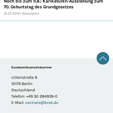
Noch bis zum 11.8.: Karikaturen-Ausstellung zum
70. Geburtstag des Grundgesetzes
31.07.2019
Newsletter
Zum 
Footer
Bundesrechtsanwaltskammer
Littenstraße 9
10179 Berlin
Deutschland
Telefon: +49 30 284939-0
E-Mail:
zentrale@brak.de