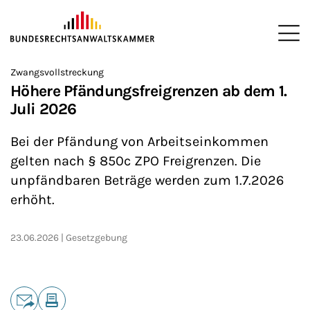
ZUM HAUPTINHALT SPRINGEN
Me
Sie befinden sich hier:
Zwangsvollstreckung
Startseite
Newsroom
Newsletter
Nachrichten aus Berlin
>
>
>
>
>
Höhere Pfändungsfreigrenzen ab dem 1.
Juli 2026
Bei der Pfändung von Arbeitseinkommen
gelten nach § 850c ZPO Freigrenzen. Die
unpfändbaren Beträge werden zum 1.7.2026
erhöht.
23.06.2026
Gesetzgebung
Teilen