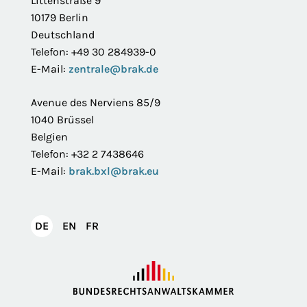
Littenstraße 9
10179 Berlin
Deutschland
Telefon: +49 30 284939-0
E-Mail:
zentrale@brak.de
Avenue des Nerviens 85/9
1040 Brüssel
Belgien
Telefon: +32 2 7438646
E-Mail:
brak.bxl@brak.eu
English
Français
DE
EN
FR
Deutsch