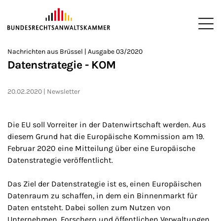
ZUM HAUPTINHALT SPRINGEN
Me
Sie befinden sich hier:
Nachrichten aus Brüssel | Ausgabe 03/2020
Startseite
Newsroom
Newsletter
Nachrichten aus Brüssel
>
>
>
>
>
Datenstrategie - KOM
20.02.2020
Newsletter
Die EU soll Vorreiter in der Datenwirtschaft werden. Aus
diesem Grund hat die Europäische Kommission am 19.
Februar 2020 eine Mitteilung über eine Europäische
Datenstrategie veröffentlicht.
Das Ziel der Datenstrategie ist es, einen Europäischen
Datenraum zu schaffen, in dem ein Binnenmarkt für
Daten entsteht. Dabei sollen zum Nutzen von
Unternehmen, Forschern und öffentlichen Verwaltungen