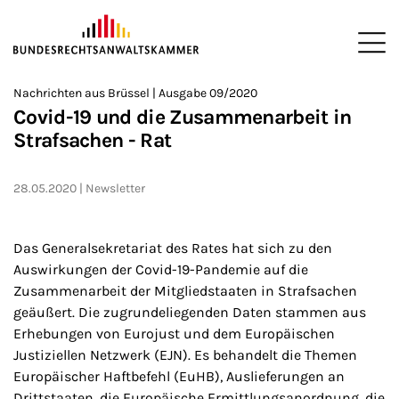
ZUM HAUPTINHALT SPRINGEN
Me
Sie befinden sich hier:
Nachrichten aus Brüssel | Ausgabe 09/2020
Startseite
Newsroom
Newsletter
Nachrichten aus Brüssel
>
>
>
>
>
Covid-19 und die Zusammenarbeit in
Strafsachen - Rat
28.05.2020
Newsletter
Das Generalsekretariat des Rates hat sich zu den
Auswirkungen der Covid-19-Pandemie auf die
Zusammenarbeit der Mitgliedstaaten in Strafsachen
geäußert. Die zugrundeliegenden Daten stammen aus
Erhebungen von Eurojust und dem Europäischen
Justiziellen Netzwerk (EJN). Es behandelt die Themen
Europäischer Haftbefehl (EuHB), Auslieferungen an
Drittstaaten, die Europäische Ermittlungsanordnung, die