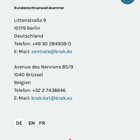
Footer
Bundesrechtsanwaltskammer
Littenstraße 9
10179 Berlin
Deutschland
Telefon: +49 30 284939-0
E-Mail:
zentrale@brak.de
Avenue des Nerviens 85/9
1040 Brüssel
Belgien
Telefon: +32 2 7438646
E-Mail:
brak.bxl@brak.eu
English
Français
DE
EN
FR
Deutsch