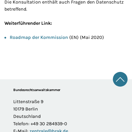
Die Konsultation enthält auch Fragen den Datenschutz
betreffend.
Weiterführender Link:
Roadmap der Kommission
(EN) (Mai 2020)
Zum 
Footer
Bundesrechtsanwaltskammer
Littenstraße 9
10179 Berlin
Deutschland
Telefon: +49 30 284939-0
E-Mail:
zentrale@brak.de