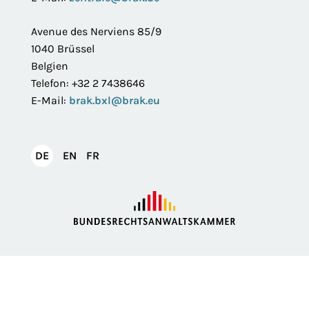
Avenue des Nerviens 85/9
1040 Brüssel
Belgien
Telefon: +32 2 7438646
E-Mail:
brak.bxl@brak.eu
English
Français
DE
EN
FR
Deutsch
Impressum
Datenschutzerklärung
Privatsphäre
Erklärung zur Barrierefreiheit
Barriere melden
Intranet