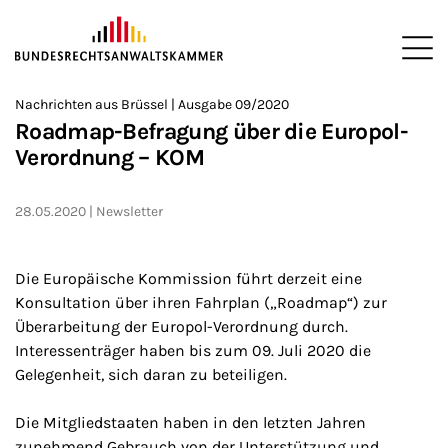
ZUM HAUPTINHALT SPRINGEN
Me
Sie befinden sich hier:
Nachrichten aus Brüssel | Ausgabe 09/2020
Startseite
Newsroom
Newsletter
Nachrichten aus Brüssel
>
>
>
>
>
Roadmap-Befragung über die Europol-
Verordnung – KOM
28.05.2020
Newsletter
Die Europäische Kommission führt derzeit eine
Konsultation über ihren Fahrplan („Roadmap“) zur
Überarbeitung der Europol-Verordnung durch.
Interessenträger haben bis zum 09. Juli 2020 die
Gelegenheit, sich daran zu beteiligen.
Die Mitgliedstaaten haben in den letzten Jahren
zunehmend Gebrauch von der Unterstützung und