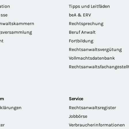
ation
Tipps und Leitfäden
sse
beA & ERV
anwaltskammern
Rechtsprechung
gsversammlung
Beruf Anwalt
mt
Fortbildung
Rechtsanwaltsvergütung
Vollmachtsdatenbank
Rechtsanwaltsfachangestell
om
Service
rklärungen
Rechtsanwaltsregister
Jobbörse
ter
Verbraucherinformationen