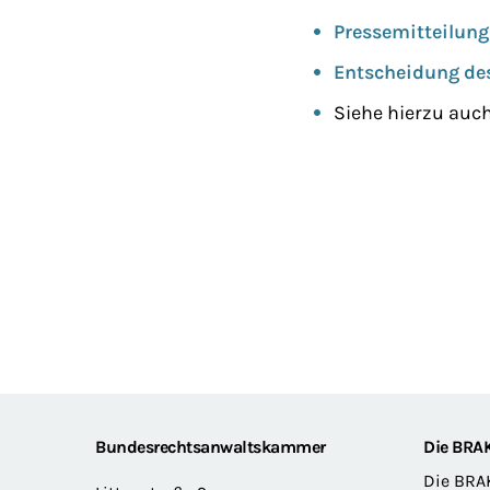
Pressemitteilun
Entscheidung de
Siehe hierzu auc
Footer
Bundesrechtsanwaltskammer
Die BRA
Die BRA