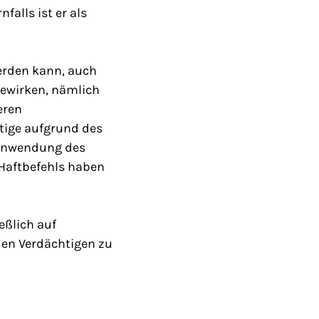
alls ist er als
erden kann, auch
 bewirken, nämlich
eren
htige aufgrund des
n Anwendung des
 Haftbefehls haben
eßlich auf
den Verdächtigen zu