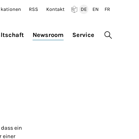
ikationen
RSS
Kontakt
DE
EN
FR
Deutsch
English
Francais
ltschaft
Newsroom
Service
Suche öffne
 dass ein
 einer