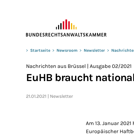
ZUM HAUPTINHALT SPRINGEN
Sie befinden sich hier:
>
Startseite
>
Newsroom
>
Newsletter
>
Nachrichte
Nachrichten aus Brüssel | Ausgabe 02/2021
EuHB braucht nationa
21.01.2021
Newsletter
Am 13. Januar 2021 
Europäischer Haftbe