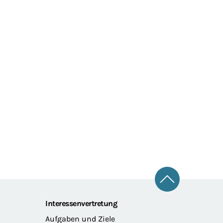
021)
Zum Seitena
Interessenvertretung
Aufgaben und Ziele