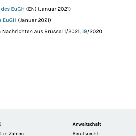
g des EuGH
(EN) (Januar 2
s EuGH
(Januar 2021)
h Nachrichten aus Brüssel
1
/2021,
19
/2020
K
Anwaltschaft
K in Zahlen
Berufsrecht