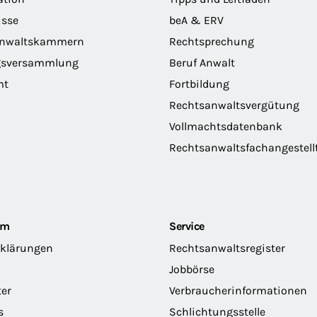
sse
beA & ERV
anwaltskammern
Rechtsprechung
gsversammlung
Beruf Anwalt
mt
Fortbildung
Rechtsanwaltsvergütung
Vollmachtsdatenbank
Rechtsanwaltsfachangestell
om
Service
rklärungen
Rechtsanwaltsregister
Jobbörse
ter
Verbraucherinformationen
s
Schlichtungsstelle