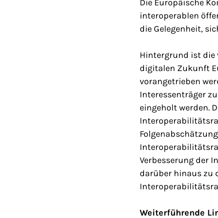
Die Europäische Ko
interoperablen öffen
die Gelegenheit, sic
Hintergrund ist die
digitalen Zukunft E
vorangetrieben werd
Interessenträger zu
eingeholt werden. 
Interoperabilitätsr
Folgenabschätzung z
Interoperabilitätsr
Verbesserung der In
darüber hinaus zu 
Interoperabilitätsr
Weiterführende Li