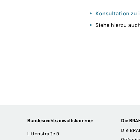
Konsultation zu 
Siehe hierzu auc
Footer
Bundesrechtsanwaltskammer
Die BRA
Die BRA
Littenstraße 9
Organis