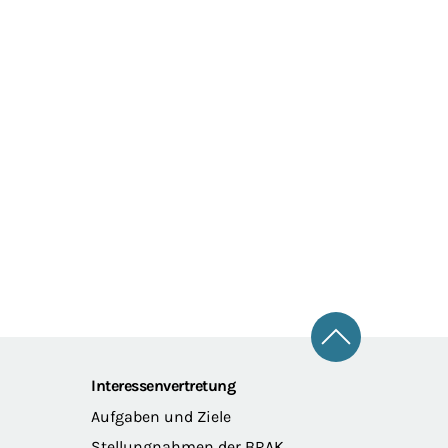
Zum Seitena
Interessenvertretung
Aufgaben und Ziele
Stellungnahmen der BRAK