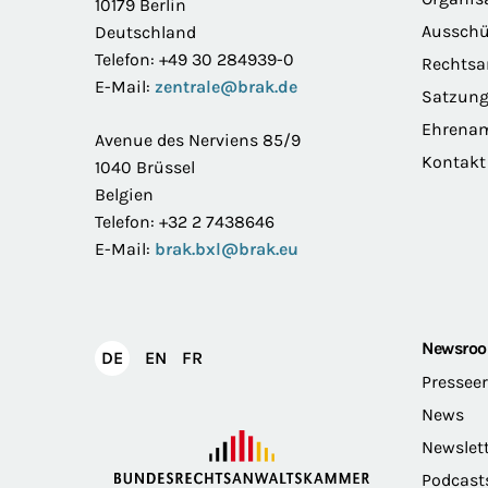
10179 Berlin
Ausschü
Deutschland
Telefon: +49 30 284939-0
Rechts
E-Mail:
zentrale@brak.de
Satzun
Ehrena
Avenue des Nerviens 85/9
Kontakt
1040 Brüssel
Belgien
Telefon: +32 2 7438646
E-Mail:
brak.bxl@brak.eu
Newsro
English
Français
DE
EN
FR
Deutsch
Pressee
News
Newslet
Podcast