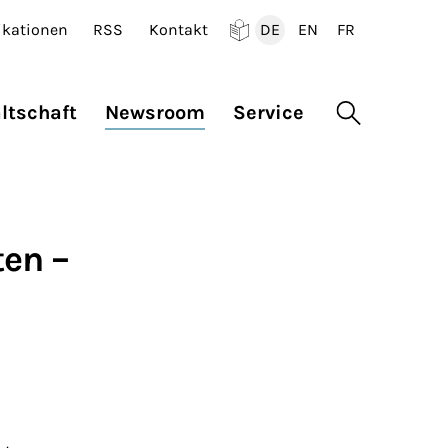
ikationen
RSS
Kontakt
DE
EN
FR
Deutsch
English
Francais
ltschaft
Newsroom
Service
Suche öffne
ten –