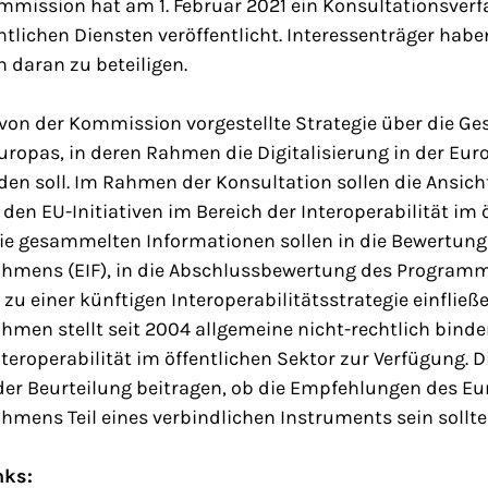
mmission hat am 1. Februar 2021 ein Konsultationsverf
tlichen Diensten veröffentlicht. Interessenträger haben
h daran zu beteiligen.
 von der Kommission vorgestellte Strategie über die Ge
uropas, in deren Rahmen die Digitalisierung in der Eu
en soll. Im Rahmen der Konsultation sollen die Ansich
 den EU-Initiativen im Bereich der Interoperabilität im 
Die gesammelten Informationen sollen in die Bewertun
ahmens (EIF), in die Abschlussbewertung des Programm
u einer künftigen Interoperabilitätsstrategie einfließ
ahmen stellt seit 2004 allgemeine nicht-rechtlich bind
teroperabilität im öffentlichen Sektor zur Verfügung. D
der Beurteilung beitragen, ob die Empfehlungen des E
ahmens Teil eines verbindlichen Instruments sein sollte
nks: