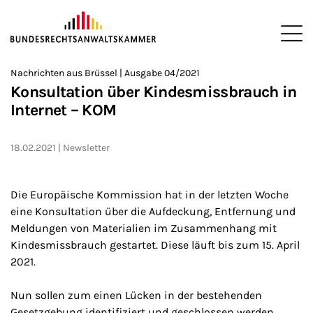
ZUM HAUPTINHALT SPRINGEN
Me
Sie befinden sich hier:
Nachrichten aus Brüssel | Ausgabe 04/2021
Startseite
Newsroom
Newsletter
Nachrichten aus Brüssel
>
>
>
>
>
Konsultation über Kindesmissbrauch in
Internet – KOM
18.02.2021
Newsletter
Die Europäische Kommission hat in der letzten Woche
eine Konsultation über die Aufdeckung, Entfernung und
Meldungen von Materialien im Zusammenhang mit
Kindesmissbrauch gestartet. Diese läuft bis zum 15. April
2021.
Nun sollen zum einen Lücken in der bestehenden
Gesetzgebung identifiziert und geschlossen werden