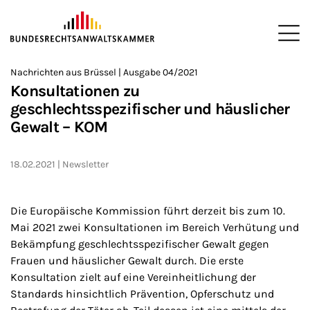
ZUM HAUPTINHALT SPRINGEN
Me
Sie befinden sich hier:
Nachrichten aus Brüssel | Ausgabe 04/2021
Startseite
Newsroom
Newsletter
Nachrichten aus Brüssel
>
>
>
>
>
Konsultationen zu
geschlechtsspezifischer und häuslicher
Gewalt – KOM
18.02.2021
Newsletter
Die Europäische Kommission führt derzeit bis zum 10.
Mai 2021 zwei Konsultationen im Bereich Verhütung und
Bekämpfung geschlechtsspezifischer Gewalt gegen
Frauen und häuslicher Gewalt durch. Die erste
Konsultation zielt auf eine Vereinheitlichung der
Standards hinsichtlich Prävention, Opferschutz und