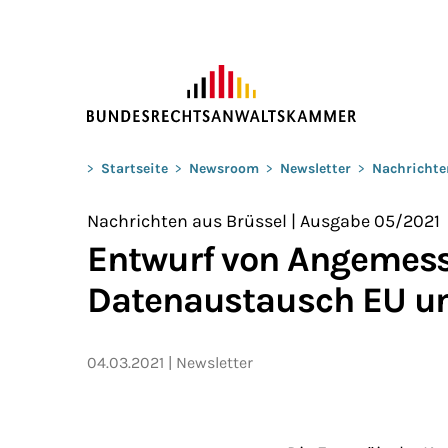
ZUM HAUPTINHALT SPRINGEN
Sie befinden sich hier:
>
Startseite
>
Newsroom
>
Newsletter
>
Nachrichte
Nachrichten aus Brüssel | Ausgabe 05/2021
Entwurf von Angemess
Datenaustausch EU u
04.03.2021
Newsletter