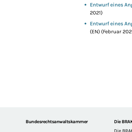
Entwurf eines A
2021)
Entwurf eines An
(EN) (Februar 202
Footer
Bundesrechtsanwaltskammer
Die BRA
Die BRA