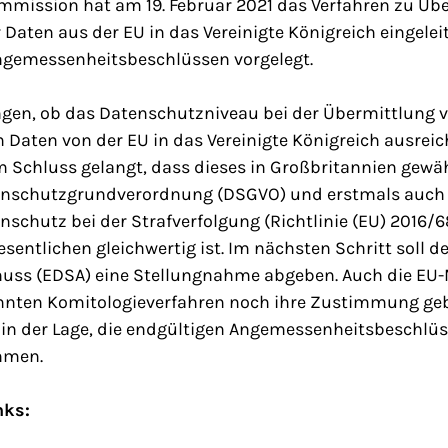
mmission hat am 19. Februar 2021 das Verfahren zu Üb
aten aus der EU in das Vereinigte Königreich eingelei
ngemessenheitsbeschlüssen vorgelegt.
ngen, ob das Datenschutzniveau bei der Übermittlung 
aten von der EU in das Vereinigte Königreich ausreiche
Schluss gelangt, dass dieses in Großbritannien gewäh
enschutzgrundverordnung (DSGVO) und erstmals auch
nschutz bei der Strafverfolgung (Richtlinie (EU) 2016/
entlichen gleichwertig ist. Im nächsten Schritt soll d
ss (EDSA) eine Stellungnahme abgeben. Auch die EU-
nten Komitologieverfahren noch ihre Zustimmung geb
 in der Lage, die endgültigen Angemessenheitsbeschlü
hmen.
nks: