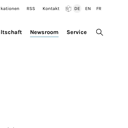
ikationen
RSS
Kontakt
DE
EN
FR
Deutsch
English
Francais
ltschaft
Newsroom
Service
Suche öffne