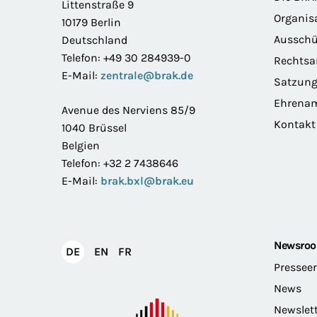
Littenstraße 9
Organis
10179 Berlin
Ausschü
Deutschland
Telefon: +49 30 284939-0
Rechts
E-Mail:
zentrale@brak.de
Satzun
Ehrena
Avenue des Nerviens 85/9
Kontakt
1040 Brüssel
Belgien
Telefon: +32 2 7438646
E-Mail:
brak.bxl@brak.eu
Newsro
English
Français
DE
EN
FR
Deutsch
Pressee
News
Newslet