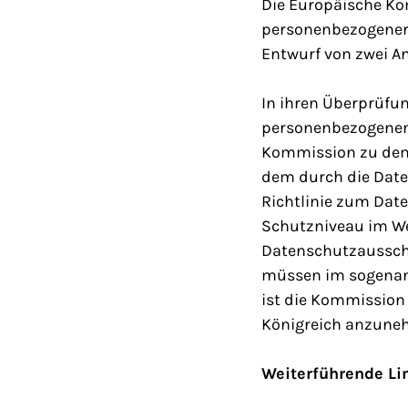
Die Europäische Ko
personenbezogener D
Entwurf von zwei A
In ihren Überprüfu
personenbezogenen D
Kommission zu dem 
dem durch die Dat
Richtlinie zum Date
Schutzniveau im Wes
Datenschutzausschu
müssen im sogenan
ist die Kommission
Königreich anzune
Weiterführende Li