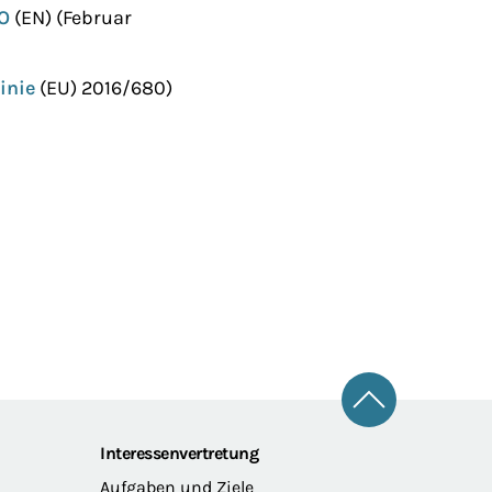
O
(EN) (Februar
inie
(EU) 2016/680)
Zum Seitena
Interessenvertretung
Aufgaben und Ziele