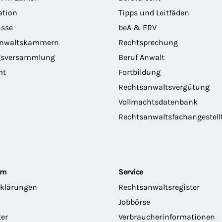
ation
Tipps und Leitfäden
sse
beA & ERV
anwaltskammern
Rechtsprechung
gsversammlung
Beruf Anwalt
mt
Fortbildung
Rechtsanwaltsvergütung
Vollmachtsdatenbank
Rechtsanwaltsfachangestell
om
Service
rklärungen
Rechtsanwaltsregister
Jobbörse
ter
Verbraucherinformationen