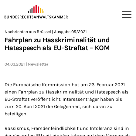
ZUM HAUPTINHALT SPRINGEN
Me
Sie befinden sich hier:
Nachrichten aus Brüssel | Ausgabe 05/2021
Startseite
Newsroom
Newsletter
Nachrichten aus Brüssel
>
>
>
>
>
Fahrplan zu Hasskriminalität und
Hatespeech als EU-Straftat – KOM
04.03.2021
Newsletter
Die Europäische Kommission hat am 23. Februar 2021
einen Fahrplan zu Hasskriminalität und Hatespeech als
EU-Straftat veröffentlicht. Interessenträger haben bis
zum 20. April 2021 die Gelegenheit, sich daran zu
beteiligen.
Rassismus, Fremdenfeindlichkeit und Intoleranz sind in
der gesamten EU seit einigen Jahren auf dem Vormarsch