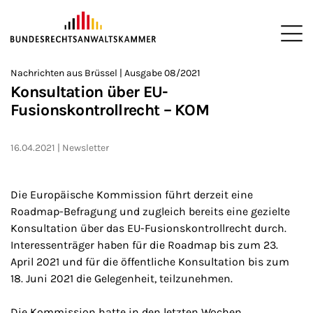
ZUM HAUPTINHALT SPRINGEN
Me
Sie befinden sich hier:
Nachrichten aus Brüssel | Ausgabe 08/2021
Startseite
Newsroom
Newsletter
Nachrichten aus Brüssel
>
>
>
>
>
Konsultation über EU-
Fusionskontrollrecht – KOM
16.04.2021
Newsletter
Die Europäische Kommission führt derzeit eine
Roadmap-Befragung und zugleich bereits eine gezielte
Konsultation über das EU-Fusionskontrollrecht durch.
Interessenträger haben für die Roadmap bis zum 23.
April 2021 und für die öffentliche Konsultation bis zum
18. Juni 2021 die Gelegenheit, teilzunehmen.
Die Kommission hatte in den letzten Wochen