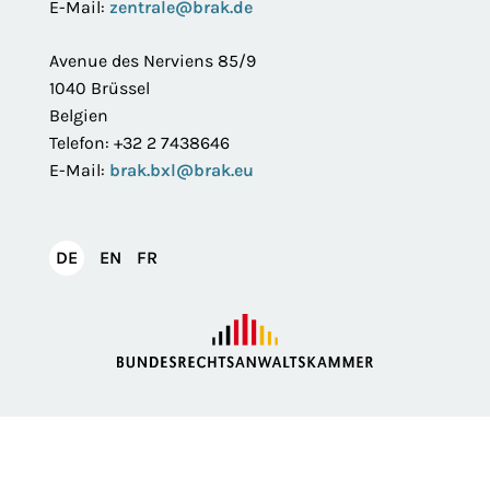
E-Mail:
zentrale@brak.de
Avenue des Nerviens 85/9
1040 Brüssel
Belgien
Telefon: +32 2 7438646
E-Mail:
brak.bxl@brak.eu
English
Français
DE
EN
FR
Deutsch
Impressum
Datenschutzerklärung
Privatsphäre
Erklärung zur Barrierefreiheit
Barriere melden
Intranet