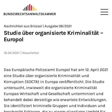
ZUM HAUPTINHALT SPRINGEN
Me
Sie befinden sich hier:
Nachrichten aus Brüssel | Ausgabe 08/2021
Startseite
Newsroom
Newsletter
Nachrichten aus Brüssel
>
>
>
>
>
Studie über organisierte Kriminalität –
Europol
16.04.2021
Newsletter
Das Europäische Polizeiamt Europol hat am 12. April 2021
eine Studie über organisierte Kriminalität und
Korruption (SOCTA) in Europa veröffentlicht. Die Studie
untersucht, inwieweit die organisierte Kriminalität
Europas Wirtschaft und Gesellschaft unterminiert und
behandelt dabei derzeitige wie erwartete Entwicklungen.
Sie identifiziert kriminelle Gruppen und Individuen und
beschreibt Faktoren, die zu einem günstigen Umfeld für