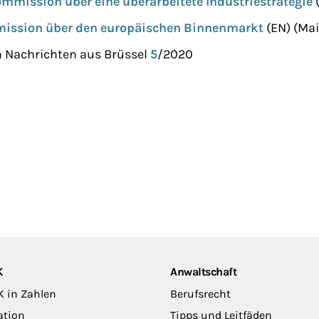
ommission über eine überarbeitete Industriestrategie
(
mission über den europäischen Binnenmarkt
(EN) (Mai
h Nachrichten aus Brüssel
5
/2020
K
Anwaltschaft
K in Zahlen
Berufsrecht
ation
Tipps und Leitfäden