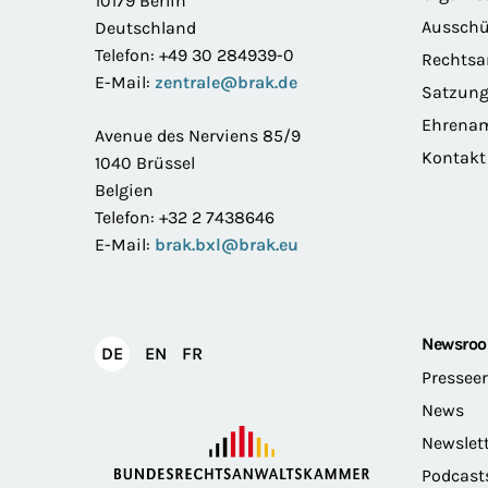
10179 Berlin
Ausschü
Deutschland
Telefon: +49 30 284939-0
Rechts
E-Mail:
zentrale@brak.de
Satzun
Ehrena
Avenue des Nerviens 85/9
Kontakt
1040 Brüssel
Belgien
Telefon: +32 2 7438646
E-Mail:
brak.bxl@brak.eu
Newsro
English
Français
DE
EN
FR
Deutsch
Pressee
News
Newslet
Podcast