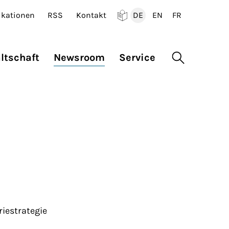
ikationen
RSS
Kontakt
DE
EN
FR
Deutsch
English
Francais
ltschaft
Newsroom
Service
Suche öffne
iestrategie