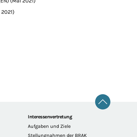
EN) (Mai 2021)
 2021)
Zum Seitena
Interessenvertretung
Aufgaben und Ziele
Stellungnahmen der BRAK