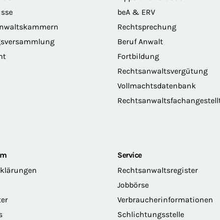
sse
beA & ERV
anwaltskammern
Rechtsprechung
gsversammlung
Beruf Anwalt
mt
Fortbildung
Rechtsanwaltsvergütung
Vollmachtsdatenbank
Rechtsanwaltsfachangestell
om
Service
rklärungen
Rechtsanwaltsregister
Jobbörse
ter
Verbraucherinformationen
s
Schlichtungsstelle