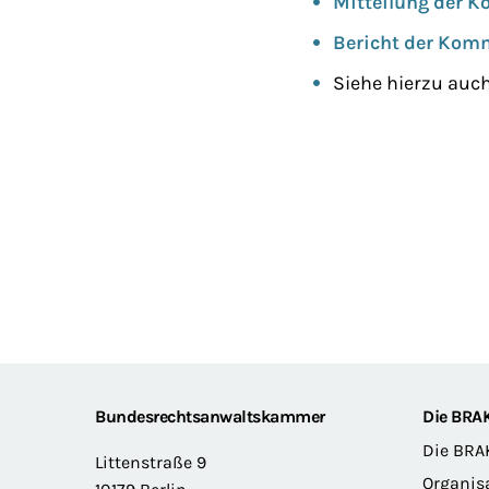
Mitteilung der K
Bericht der Kom
Siehe hierzu auc
Footer
Bundesrechtsanwaltskammer
Die BRA
Die BRA
Littenstraße 9
Organis