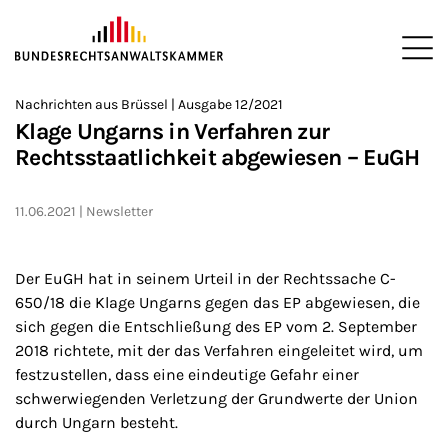
ZUM HAUPTINHALT SPRINGEN
Me
Sie befinden sich hier:
Nachrichten aus Brüssel | Ausgabe 12/2021
Startseite
Newsroom
Newsletter
Nachrichten aus Brüssel
>
>
>
>
>
Klage Ungarns in Verfahren zur
Rechtsstaatlichkeit abgewiesen – EuGH
11.06.2021
Newsletter
Der EuGH hat in seinem Urteil in der Rechtssache C-
650/18 die Klage Ungarns gegen das EP abgewiesen, die
sich gegen die Entschließung des EP vom 2. September
2018 richtete, mit der das Verfahren eingeleitet wird, um
festzustellen, dass eine eindeutige Gefahr einer
schwerwiegenden Verletzung der Grundwerte der Union
durch Ungarn besteht.