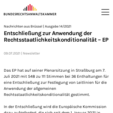
ZUM HAUPTINHALT SPRINGEN
Me
Sie befinden sich hier:
Nachrichten aus Brüssel | Ausgabe 14/2021
Startseite
Newsroom
Newsletter
Nachrichten aus Brüssel
>
>
>
>
>
Entschließung zur Anwendung der
Rechtsstaatlichkeitskonditionalität – EP
09.07.2021
Newsletter
Das EP hat auf seiner Plenarsitzung in Straßburg am 7.
Juli 2021 mit 548 zu 111 Stimmen bei 36 Enthaltungen für
eine Entschließung zur Festlegung von Leitlinien für die
Anwendung der allgemeinen
Rechtsstaatlichkeitskonditionalität gestimmt.
In der Entschließung wird die Europäische Kommission
dazu aufgefordert, die sich seit dem 1. Januar 2021 in