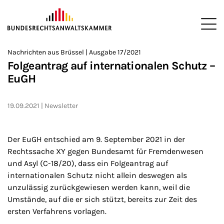
ZUM HAUPTINHALT SPRINGEN
Me
Sie befinden sich hier:
Nachrichten aus Brüssel | Ausgabe 17/2021
Startseite
Newsroom
Newsletter
Nachrichten aus Brüssel
>
>
>
>
>
Folgeantrag auf internationalen Schutz –
EuGH
19.09.2021
Newsletter
Der EuGH entschied am 9. September 2021 in der
Rechtssache XY gegen Bundesamt für Fremdenwesen
und Asyl (C-18/20), dass ein Folgeantrag auf
internationalen Schutz nicht allein deswegen als
unzulässig zurückgewiesen werden kann, weil die
Umstände, auf die er sich stützt, bereits zur Zeit des
ersten Verfahrens vorlagen.