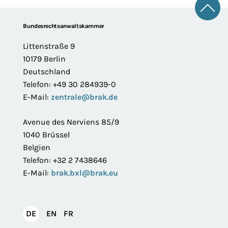
Zum 
Footer
Bundesrechtsanwaltskammer
Littenstraße 9
10179 Berlin
Deutschland
Telefon: +49 30 284939-0
E-Mail:
zentrale@brak.de
Avenue des Nerviens 85/9
1040 Brüssel
Belgien
Telefon: +32 2 7438646
E-Mail:
brak.bxl@brak.eu
English
Français
DE
EN
FR
Deutsch