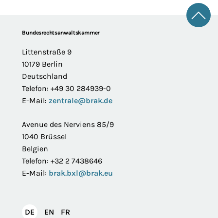
Zum 
Footer
Bundesrechtsanwaltskammer
Littenstraße 9
10179 Berlin
Deutschland
Telefon: +49 30 284939-0
E-Mail:
zentrale@brak.de
Avenue des Nerviens 85/9
1040 Brüssel
Belgien
Telefon: +32 2 7438646
E-Mail:
brak.bxl@brak.eu
English
Français
DE
EN
FR
Deutsch