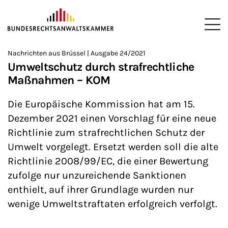
ZUM HAUPTINHALT SPRINGEN
Me
Sie befinden sich hier:
Nachrichten aus Brüssel | Ausgabe 24/2021
Startseite
Newsroom
Newsletter
Nachrichten aus Brüssel
>
>
>
>
>
Umweltschutz durch strafrechtliche
Maßnahmen – KOM
Die Europäische Kommission hat am 15.
Dezember 2021 einen Vorschlag für eine neue
Richtlinie zum strafrechtlichen Schutz der
Umwelt vorgelegt. Ersetzt werden soll die alte
Richtlinie 2008/99/EC, die einer Bewertung
zufolge nur unzureichende Sanktionen
enthielt, auf ihrer Grundlage wurden nur
wenige Umweltstraftaten erfolgreich verfolgt.