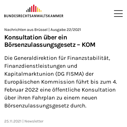
ZUM HAUPTINHALT SPRINGEN
Me
Sie befinden sich hier:
Nachrichten aus Brüssel | Ausgabe 22/2021
Startseite
Newsroom
Newsletter
Nachrichten aus Brüssel
>
>
>
>
>
Konsultation über ein
Börsenzulassungsgesetz – KOM
Die Generaldirektion für Finanzstabilität,
Finanzdienstleistungen und
Kapitalmarktunion (DG FISMA) der
Europäischen Kommission führt bis zum 4.
Februar 2022 eine öffentliche Konsultation
über ihren Fahrplan zu einem neuen
Börsenzulassungsgesetz durch.
25.11.2021
Newsletter