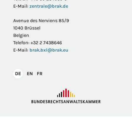
E-Mail:
zentrale@brak.de
Avenue des Nerviens 85/9
1040 Brüssel
Belgien
Telefon: +32 2 7438646
E-Mail:
brak.bxl@brak.eu
English
Français
DE
EN
FR
Deutsch
Impressum
Datenschutzerklärung
Privatsphäre