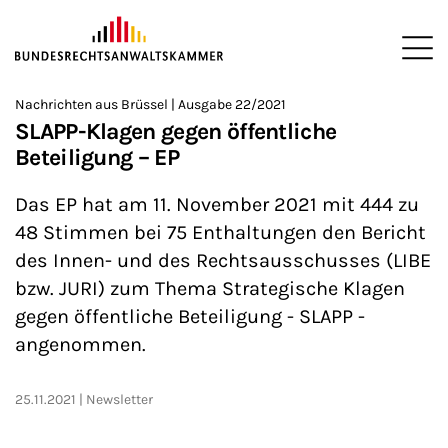
ZUM HAUPTINHALT SPRINGEN
Me
Sie befinden sich hier:
Nachrichten aus Brüssel | Ausgabe 22/2021
Startseite
Newsroom
Newsletter
Nachrichten aus Brüssel
>
>
>
>
>
SLAPP-Klagen gegen öffentliche
Beteiligung – EP
Das EP hat am 11. November 2021 mit 444 zu
48 Stimmen bei 75 Enthaltungen den Bericht
des Innen- und des Rechtsausschusses (LIBE
bzw. JURI) zum Thema Strategische Klagen
gegen öffentliche Beteiligung - SLAPP -
angenommen.
25.11.2021
Newsletter