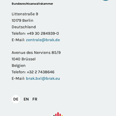
Footer
Bundesrechtsanwaltskammer
Littenstraße 9
10179 Berlin
Deutschland
Telefon: +49 30 284939-0
E-Mail:
zentrale@brak.de
Avenue des Nerviens 85/9
1040 Brüssel
Belgien
Telefon: +32 2 7438646
E-Mail:
brak.bxl@brak.eu
English
Français
DE
EN
FR
Deutsch