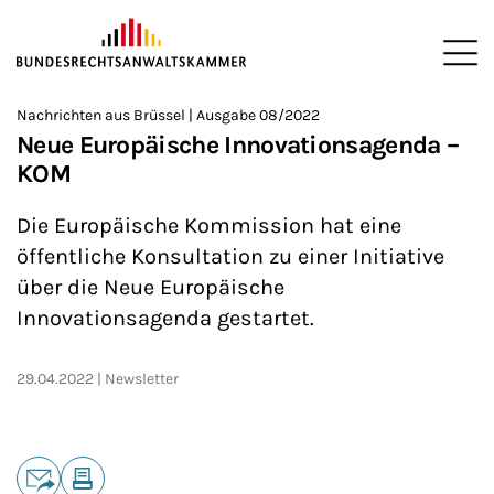
ZUM HAUPTINHALT SPRINGEN
Me
Sie befinden sich hier:
Nachrichten aus Brüssel | Ausgabe 08/2022
Startseite
Newsroom
Newsletter
Nachrichten aus Brüssel
>
>
>
>
>
Neue Europäische Innovationsagenda –
KOM
Die Europäische Kommission hat eine
öffentliche Konsultation zu einer Initiative
über die Neue Europäische
Innovationsagenda gestartet.
29.04.2022
Newsletter
Teilen