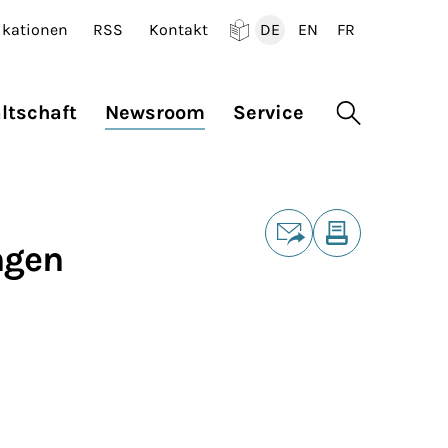
ikationen
RSS
Kontakt
DE
EN
FR
Deutsch
English
Francais
ltschaft
Newsroom
Service
Suche öffne
Teilen
ngen
E-Mail
Drucken