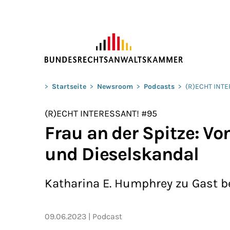
ZUM HAUPTINHALT SPRINGEN
Sie befinden sich hier:
>
Startseite
>
Newsroom
>
Podcasts
>
(R)ECHT INT
(R)ECHT INTERESSANT! #95
Frau an der Spitze: V
und Dieselskandal
Katharina E. Humphrey zu Gast 
09.06.2023
Podcast