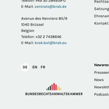
Telefon: +49 30 284939-0
Rechts
E-Mail:
zentrale@brak.de
Satzun
Ehrena
Avenue des Nerviens 85/9
Kontakt
1040 Brüssel
Belgien
Telefon: +32 2 7438646
E-Mail:
brak.bxl@brak.eu
Newsro
English
Français
DE
EN
FR
Deutsch
Pressee
News
Newslet
Podcast