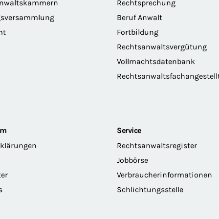
anwaltskammern
Rechtsprechung
gsversammlung
Beruf Anwalt
mt
Fortbildung
Rechtsanwaltsvergütung
Vollmachtsdatenbank
Rechtsanwaltsfachangestell
om
Service
rklärungen
Rechtsanwaltsregister
Jobbörse
ter
Verbraucherinformationen
s
Schlichtungsstelle