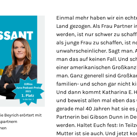
Einmal mehr haben wir ein echt
Land gezogen. Als Frau Partner i
werden, ist nur schwer zu schaf
als junge Frau zu schaffen, ist 
unwahrscheinlicher. Sagt man. A
man das auf keinen Fall. Und sc
einer amerikanischen Großkanzl
man. Ganz generell sind Großkan
familien- und schon gar nicht ki
Und dann kommt Katharina E. 
und beweist allen mal eben das 
gerade mal 40 Jahren hat sie es 
e Beyrich erörtert mit
Partnerin bei Gibson Dunn in D
spartnern
werden. Haltet Euch fest: In Tei
men
Mutter ist sie auch. Und jetzt k