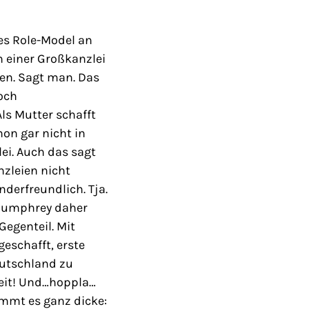
es Role-Model an
n einer Großkanzlei
fen. Sagt man. Das
noch
ls Mutter schafft
hon gar nicht in
ei. Auch das sagt
zleien nicht
nderfreundlich. Tja.
Humphrey daher
Gegenteil. Mit
geschafft, erste
eutschland zu
lzeit! Und…hoppla…
ommt es ganz dicke: