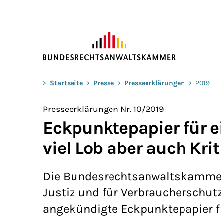
ZUM HAUPTINHALT SPRINGEN
Sie befinden sich hier:
>
Startseite
>
Presse
>
Presseerklärungen
>
2019
Presseerklärungen Nr. 10/2019
Eckpunktepapier für e
viel Lob aber auch Krit
Die Bundesrechtsanwaltskammer
Justiz und für Verbraucherschut
angekündigte Eckpunktepapier fü