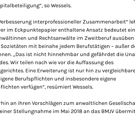
italbeteiligung“, so Wessels.
„Verbesserung interprofessioneller Zusammenarbeit“ le
er im Eckpunktepapier enthaltene Ansatz bedeutet eine
anwältinnen und Rechtsanwälte im Zweitberuf ausüben 
s Sozietäten mit beinahe jedem Berufstätigen – außer 
nnen. „Das ist nicht hinnehmbar und gefährdet die Un
es. Wir teilen nach wie vor die Auffassung des
richtes. Eine Erweiterung ist nur hin zu vergleichbar
 eigene Berufspflichten und insbesondere eigene
lichten verfügen“, resümiert Wessels.
rhin an ihren Vorschlägen zum anwaltlichen Gesellschaft
einer Stellungnahme im Mai 2018 an das BMJV übermitt