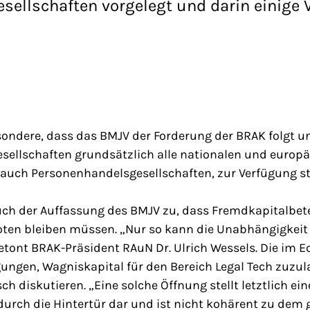
ellschaften vorgelegt und darin einige 
esondere, dass das BMJV der Forderung der BRAK folgt u
ellschaften grundsätzlich alle nationalen und europ
auch Personenhandelsgesellschaften, zur Verfügung stel
ch der Auffassung des BMJV zu, dass Fremdkapitalbet
oten bleiben müssen. „Nur so kann die Unabhängigkeit
etont BRAK-Präsident RAuN Dr. Ulrich Wessels. Die im 
ungen, Wagniskapital für den Bereich Legal Tech zuzula
h diskutieren. „Eine solche Öffnung stellt letztlich ein
durch die Hintertür dar und ist nicht kohärent zu dem