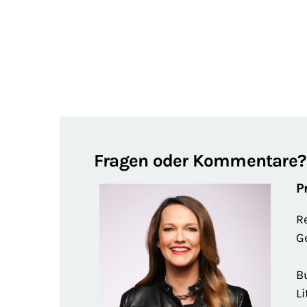
Fragen oder Kommentare?
P
R
G
B
Li