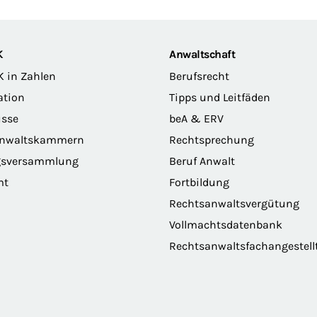
K
Anwaltschaft
K in Zahlen
Berufsrecht
ation
Tipps und Leitfäden
sse
beA & ERV
anwaltskammern
Rechtsprechung
gsversammlung
Beruf Anwalt
mt
Fortbildung
Rechtsanwaltsvergütung
Vollmachtsdatenbank
Rechtsanwaltsfachangestell