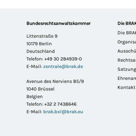
Footer
Bundesrechtsanwaltskammer
Die BRA
Die BRA
Littenstraße 9
Organis
10179 Berlin
Ausschü
Deutschland
Telefon: +49 30 284939-0
Rechts
E-Mail:
zentrale@brak.de
Satzun
Ehrena
Avenue des Nerviens 85/9
Kontakt
1040 Brüssel
Belgien
Telefon: +32 2 7438646
E-Mail:
brak.bxl@brak.eu