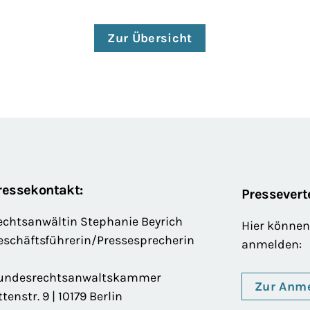
Zur Übersicht
ressekontakt:
Presseverte
echtsanwältin Stephanie Beyrich
Hier können 
eschäftsführerin/Pressesprecherin
anmelden:
undesrechtsanwaltskammer
Zur Anm
ttenstr. 9 | 10179 Berlin