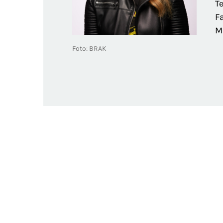
Te
Fa
M
Foto: BRAK