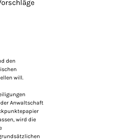
Vorschläge
nd den
äischen
len will.
eiligungen
 der Anwaltschaft
Eckpunktepapier
ssen, wird die
e
 grundsätzlichen