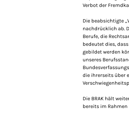
Verbot der Fremdkap
Die beabsichtigte 
nachdrücklich ab. D
Berufe, die Rechts
bedeutet dies, das
gebildet werden kö
unseres Berufsstand
Bundesverfassungsge
die ihrerseits über
Verschwiegenheitspf
Die BRAK hält weite
bereits im Rahmen 