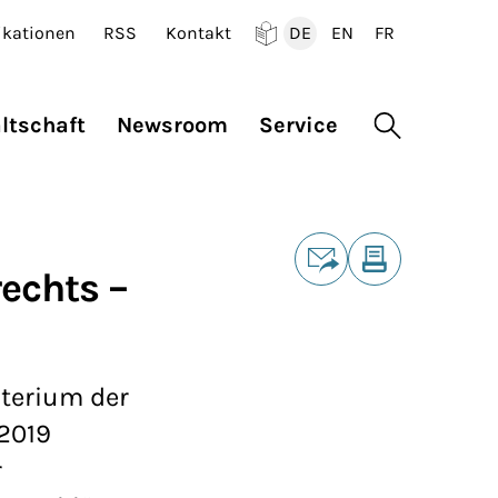
ikationen
RSS
Kontakt
DE
EN
FR
Deutsch
English
Francais
ltschaft
Newsroom
Service
Suche öffne
Teilen
echts –
E-Mail
Drucken
terium der
 2019
r