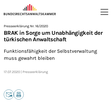
ZUM HAUPTINHALT SPRINGEN
Me
Sie befinden sich hier:
Presseerklärung Nr. 16/2020
Startseite
Presse
Presseerklärungen
2020
>
>
>
>
BRAK in Sorge um Unabhängigkeit der
türkischen Anwaltschaft
Funktionsfähigkeit der Selbstverwaltung
muss gewahrt bleiben
17.07.2020
Presseerklärung
Teilen
E-Mail
Drucken