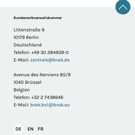
Zum 
Footer
Bundesrechtsanwaltskammer
Littenstraße 9
10179 Berlin
Deutschland
Telefon: +49 30 284939-0
E-Mail:
zentrale@brak.de
Avenue des Nerviens 85/9
1040 Brüssel
Belgien
Telefon: +32 2 7438646
E-Mail:
brak.bxl@brak.eu
English
Français
DE
EN
FR
Deutsch