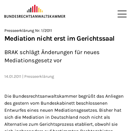
ZUM HAUPTINHALT SPRINGEN
Me
Sie befinden sich hier:
Presseerklärung Nr. 1/2011
Startseite
Presse
Presseerklärungen
2011
>
>
>
>
Mediation nicht erst im Gerichtssaal
BRAK schlägt Änderungen für neues
Mediationsgesetz vor
14.01.2011
Presseerklärung
Die Bundesrechtsanwaltskammer begrüßt das Anliegen
des gestern vom Bundeskabinett beschlossenen
Entwurfes eines neuen Mediationsgesetzes. Bisher hat
sich die Mediation in Deutschland noch nicht als
Alternative zum Gerichtsprozess etabliert, obwohl sie