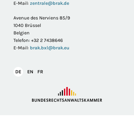
E-Mail:
zentrale@brak.de
Avenue des Nerviens 85/9
1040 Brüssel
Belgien
Telefon: +32 2 7438646
E-Mail:
brak.bxl@brak.eu
English
Français
DE
EN
FR
Deutsch
Impressum
Datenschutzerklärung
Privatsphäre
Erklärung zur Barrierefreiheit
Barriere melden
Intranet