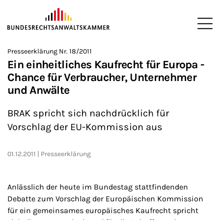
ZUM HAUPTINHALT SPRINGEN
Me
Sie befinden sich hier:
Presseerklärung Nr. 18/2011
Startseite
Presse
Presseerklärungen
2011
>
>
>
>
Ein einheitliches Kaufrecht für Europa -
Chance für Verbraucher, Unternehmer
und Anwälte
BRAK spricht sich nachdrücklich für
Vorschlag der EU-Kommission aus
01.12.2011
Presseerklärung
Anlässlich der heute im Bundestag stattfindenden
Debatte zum Vorschlag der Europäischen Kommission
für ein gemeinsames europäisches Kaufrecht spricht