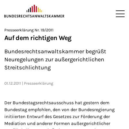
ZUM HAUPTINHALT SPRINGEN
Me
Sie befinden sich hier:
Presseerklärung Nr. 19/2011
Startseite
Presse
Presseerklärungen
2011
>
>
>
>
Auf dem richtigen Weg
Bundesrechtsanwaltskammer begrüßt
Neuregelungen zur außergerichtlichen
Streitschlichtung
01.12.2011
Presseerklärung
Der Bundestagsrechtsausschuss hat gestern dem
Bundestag empfohlen, den von der Bundesregierung
initiierten Entwurf des Gesetzes zur Förderung der
Mediation und anderer Formen außergerichtlicher