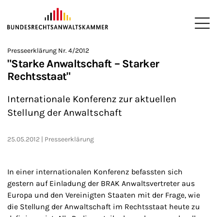
ZUM HAUPTINHALT SPRINGEN
Me
Sie befinden sich hier:
Presseerklärung Nr. 4/2012
Startseite
Presse
Presseerklärungen
2012
>
>
>
>
"Starke Anwaltschaft – Starker
Rechtsstaat"
Internationale Konferenz zur aktuellen
Stellung der Anwaltschaft
25.05.2012
Presseerklärung
In einer internationalen Konferenz befassten sich
gestern auf Einladung der BRAK Anwaltsvertreter aus
Europa und den Vereinigten Staaten mit der Frage, wie
die Stellung der Anwaltschaft im Rechtsstaat heute zu