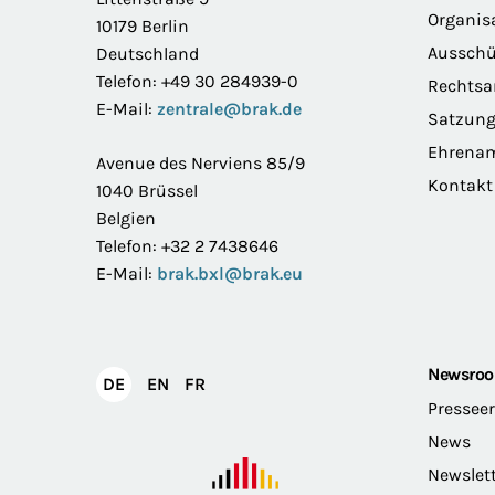
Organis
10179 Berlin
Ausschü
Deutschland
Telefon: +49 30 284939-0
Rechts
E-Mail:
zentrale@brak.de
Satzun
Ehrena
Avenue des Nerviens 85/9
Kontakt
1040 Brüssel
Belgien
Telefon: +32 2 7438646
E-Mail:
brak.bxl@brak.eu
Newsro
English
Français
DE
EN
FR
Deutsch
Pressee
News
Newslet