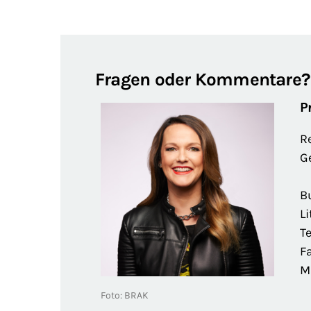
Fragen oder Kommentare?
P
R
G
B
Li
Te
Fa
M
Foto: BRAK