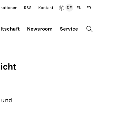
ikationen
RSS
Kontakt
DE
EN
FR
Deutsch
English
Francais
ltschaft
Newsroom
Service
Suche öffne
icht
n und