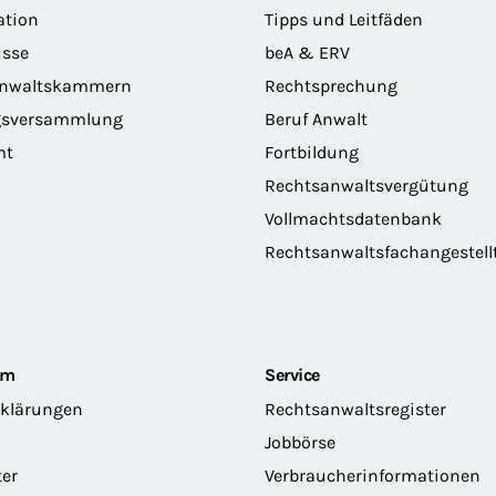
ation
Tipps und Leitfäden
sse
beA & ERV
anwaltskammern
Rechtsprechung
gsversammlung
Beruf Anwalt
mt
Fortbildung
Rechtsanwaltsvergütung
Vollmachtsdatenbank
Rechtsanwaltsfachangestell
om
Service
rklärungen
Rechtsanwaltsregister
Jobbörse
ter
Verbraucherinformationen