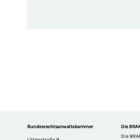
Footer
Bundesrechtsanwaltskammer
Die BRA
Die BRA
Littenstraße 9