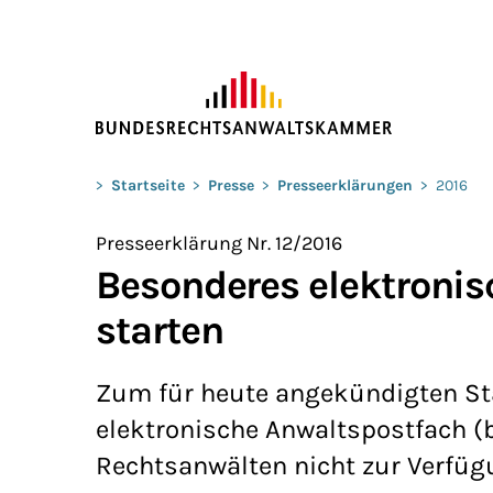
ZUM HAUPTINHALT SPRINGEN
Sie befinden sich hier:
>
Startseite
>
Presse
>
Presseerklärungen
>
2016
Presseerklärung Nr. 12/2016
Besonderes elektronis
starten
Zum für heute angekündigten St
elektronische Anwaltspostfach (
Rechtsanwälten nicht zur Verfügu