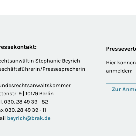
ressekontakt:
Presseverte
echtsanwältin Stephanie Beyrich
Hier können 
eschäftsführerin/Pressesprecherin
anmelden:
undesrechtsanwaltskammer
Zur Anm
ttenstr. 9 | 10179 Berlin
l. 030. 28 49 39 - 82
x 030. 28 49 39 - 11
ail
beyrich@brak.de