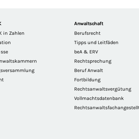
K
Anwaltschaft
K in Zahlen
Berufsrecht
ation
Tipps und Leitfäden
sse
beA & ERV
anwaltskammern
Rechtsprechung
gsversammlung
Beruf Anwalt
mt
Fortbildung
Rechtsanwaltsvergütung
Vollmachtsdatenbank
Rechtsanwaltsfachangestell