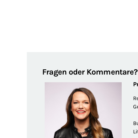
Fragen oder Kommentare?
P
R
G
B
Li