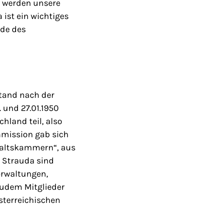
d werden unsere
ist ein wichtiges
nde des
stand nach der
 und 27.01.1950
land teil, also
mmission gab sich
waltskammern“, aus
s Strauda sind
erwaltungen,
zudem Mitglieder
sterreichischen