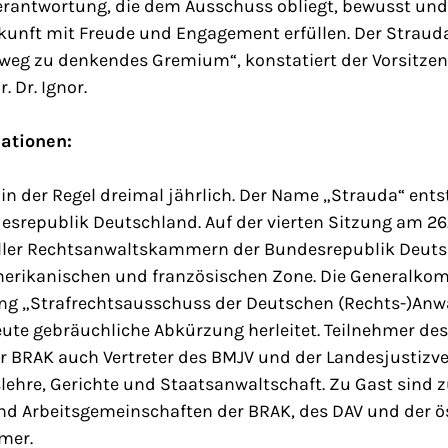
Verantwortung, die dem Ausschuss obliegt, bewusst un
unft mit Freude und Engagement erfüllen. Der Strauda 
weg zu denkendes Gremium“, konstatiert der Vorsitze
. Dr. Ignor.
ationen:
in der Regel dreimal jährlich. Der Name „Strauda“ ent
srepublik Deutschland. Auf der vierten Sitzung am 26.
ller Rechtsanwaltskammern der Bundesrepublik Deutsch
merikanischen und französischen Zone. Die Generalko
ng „Strafrechtsausschuss der Deutschen (Rechts-)An
eute gebräuchliche Abkürzung herleitet. Teilnehmer de
er BRAK auch Vertreter des BMJV und der Landesjustizv
slehre, Gerichte und Staatsanwaltschaft. Zu Gast sind 
d Arbeitsgemeinschaften der BRAK, des DAV und der ö
mer.