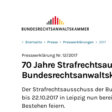
ZUM HAUPTINHALT SPRINGEN
Sie befinden sich hier:
>
Startseite
>
Presse
>
Presseerklärungen
>
2017
Presseerklärung Nr. 12/2017
70 Jahre Strafrechtsa
Bundesrechtsanwalt
Der Strafrechtsausschuss der B
bis 22.10.2017 in Leipzig nun ber
Bestehen feiern.