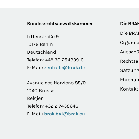
Footer
Bundesrechtsanwaltskammer
Die BRA
Die BRA
Littenstraße 9
Organis
10179 Berlin
Ausschü
Deutschland
Telefon: +49 30 284939-0
Rechts
E-Mail:
zentrale@brak.de
Satzun
Ehrena
Avenue des Nerviens 85/9
Kontakt
1040 Brüssel
Belgien
Telefon: +32 2 7438646
E-Mail:
brak.bxl@brak.eu