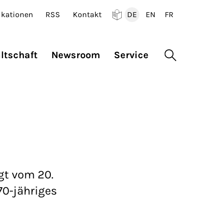
ikationen
RSS
Kontakt
DE
EN
FR
Deutsch
English
Francais
ltschaft
Newsroom
Service
Suche öffne
gt vom 20.
70-jähriges