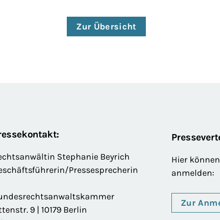
Zur Übersicht
ressekontakt:
Presseverte
echtsanwältin Stephanie Beyrich
Hier können 
eschäftsführerin/Pressesprecherin
anmelden:
undesrechtsanwaltskammer
Zur Anm
ttenstr. 9 | 10179 Berlin