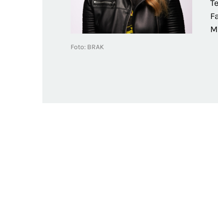
Te
Fa
M
Foto: BRAK