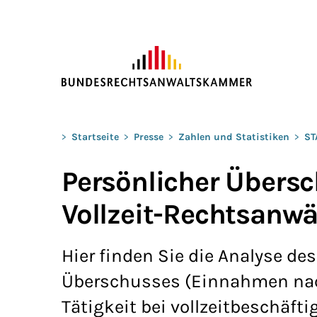
ZUM HAUPTINHALT SPRINGEN
Sie befinden sich hier:
>
Startseite
>
Presse
>
Zahlen und Statistiken
>
ST
Persönlicher Übersc
Vollzeit-Rechtsanwä
Hier finden Sie die Analyse de
Überschusses (Einnahmen nach
Tätigkeit bei vollzeitbeschäft