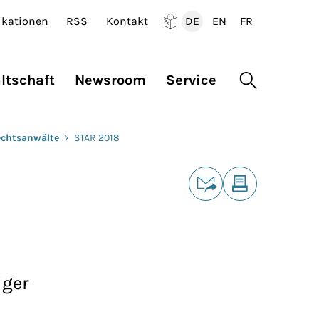
ikationen
RSS
Kontakt
DE
EN
FR
Deutsch
English
Francais
ltschaft
Newsroom
Service
Suche öffne
echtsanwälte
>
STAR 2018
Teilen
E-Mail
Drucken
iger