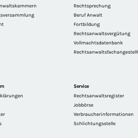
anwaltskammern
Rechtsprechung
gsversammlung
Beruf Anwalt
mt
Fortbildung
Rechtsanwaltsvergütung
Vollmachtsdatenbank
Rechtsanwaltsfachangestell
om
Service
rklärungen
Rechtsanwaltsregister
Jobbörse
ter
Verbraucherinformationen
s
Schlichtungsstelle