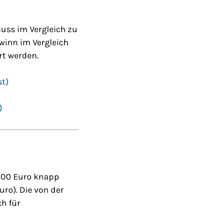
uss im Vergleich zu
ewinn im Vergleich
rt werden.
st)
)
.000 Euro knapp
uro). Die von der
h für