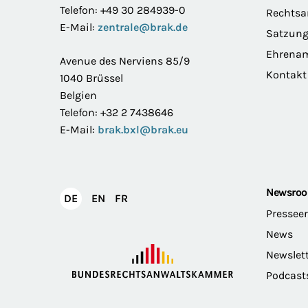
Telefon: +49 30 284939-0
Rechts
E-Mail:
zentrale@brak.de
Satzun
Ehrena
Avenue des Nerviens 85/9
Kontakt
1040 Brüssel
Belgien
Telefon: +32 2 7438646
E-Mail:
brak.bxl@brak.eu
Newsro
English
Français
DE
EN
FR
Deutsch
Pressee
News
Newslet
Podcast