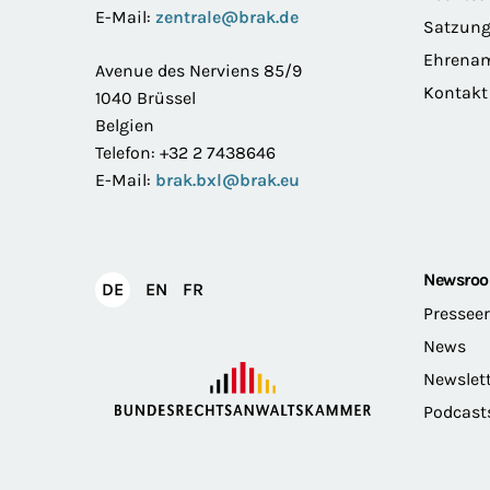
E-Mail:
zentrale@brak.de
Satzun
Ehrena
Avenue des Nerviens 85/9
Kontakt
1040 Brüssel
Belgien
Telefon: +32 2 7438646
E-Mail:
brak.bxl@brak.eu
Newsro
English
Français
DE
EN
FR
Deutsch
Pressee
News
Newslet
Podcast