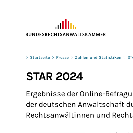
ZUM HAUPTINHALT SPRINGEN
Sie befinden sich hier:
>
Startseite
>
Presse
>
Zahlen und Statistiken
>
ST
STAR 2024
Ergebnisse der Online-Befrag
der deutschen Anwaltschaft du
Rechtsanwältinnen und Rechts