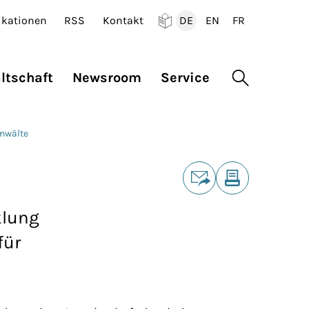
ikationen
RSS
Kontakt
DE
EN
FR
Deutsch
English
Francais
ltschaft
Newsroom
Service
Suche öffne
anwälte
Teilen
E-Mail
Drucken
klung
für