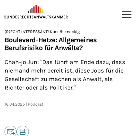
ZUM HAUPTINHALT SPRINGEN
Me
Sie befinden sich hier:
(R)ECHT INTERESSANT! Kurz & knackig
Startseite
Newsroom
Podcasts
(R)ECHT INTERESSANT!
>
>
>
>
Boulevard-Hetze: Allgemeines
Berufsrisiko für Anwälte?
Chan-jo Jun: "Das führt am Ende dazu, dass
niemand mehr bereit ist, diese Jobs für die
Gesellschaft zu machen als Anwalt, als
Richter oder als Politiker."
16.04.2025
Podcast
Teilen