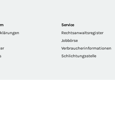
om
Service
rklärungen
Rechtsanwaltsregister
Jobbörse
ter
Verbraucherinformationen
s
Schlichtungsstelle
erklärung
Privatsphäre
Erklärung zur Barrierefreiheit