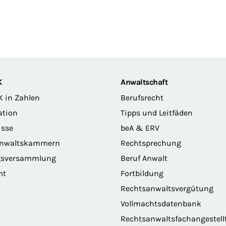
K
Anwaltschaft
K in Zahlen
Berufsrecht
ation
Tipps und Leitfäden
sse
beA & ERV
anwaltskammern
Rechtsprechung
gsversammlung
Beruf Anwalt
mt
Fortbildung
Rechtsanwaltsvergütung
Vollmachtsdatenbank
Rechtsanwaltsfachangestell