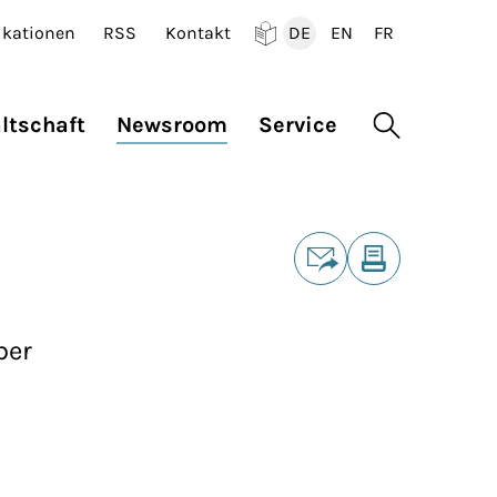
ikationen
RSS
Kontakt
DE
EN
FR
Deutsch
English
Francais
ltschaft
Newsroom
Service
Suche öffne
Teilen
E-Mail
Drucken
ber