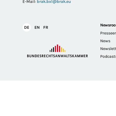
E-Mail:
brak.bxl@brak.eu
Newsro
English
Français
DE
EN
FR
Deutsch
Pressee
News
Newslet
Podcast
Impressum
Datenschutz