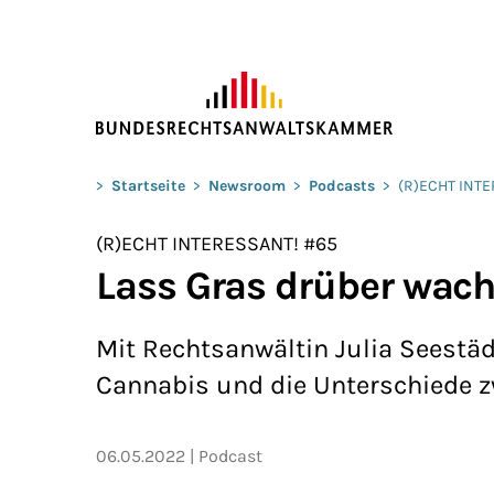
ZUM HAUPTINHALT SPRINGEN
Sie befinden sich hier:
>
Startseite
>
Newsroom
>
Podcasts
>
(R)ECHT INT
(R)ECHT INTERESSANT! #65
Lass Gras drüber wach
Mit Rechtsanwältin Julia Seestäd
Cannabis und die Unterschiede 
06.05.2022
Podcast