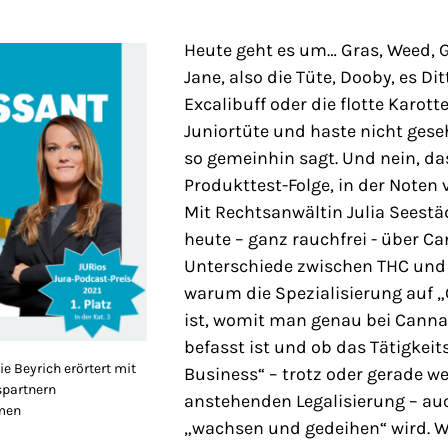
Heute geht es um… Gras, Weed, G
Jane, also die Tüte, Dooby, es Dit
Excalibuff oder die flotte Karott
Juniortüte und haste nicht ges
so gemeinhin sagt. Und nein, da
Produkttest-Folge, in der Noten
Mit Rechtsanwältin Julia Seestä
heute – ganz rauchfrei - über C
Unterschiede zwischen THC und 
warum die Spezialisierung auf „
ist, womit man genau bei Cann
befasst ist und ob das Tätigkeit
e Beyrich erörtert mit
Business“ – trotz oder gerade w
spartnern
anstehenden Legalisierung – au
men
„wachsen und gedeihen“ wird. W