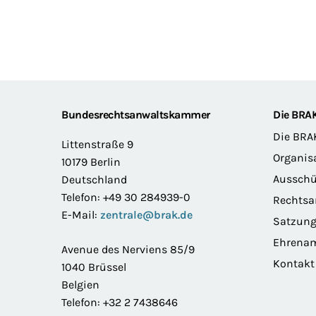
Footer
Bundesrechtsanwaltskammer
Die BRA
Die BRA
Littenstraße 9
Organis
10179 Berlin
Ausschü
Deutschland
Telefon: +49 30 284939-0
Rechts
E-Mail:
zentrale@brak.de
Satzun
Ehrena
Avenue des Nerviens 85/9
Kontakt
1040 Brüssel
Belgien
Telefon: +32 2 7438646