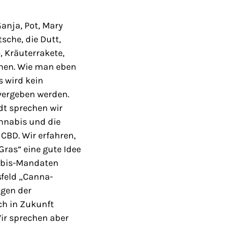
anja, Pot, Mary
tsche, die Dutt,
e, Kräuterrakete,
ehen. Wie man eben
s wird kein
 vergeben werden.
dt sprechen wir
annabis und die
CBD. Wir erfahren,
Gras“ eine gute Idee
abis-Mandaten
sfeld „Canna-
egen der
ch in Zukunft
ir sprechen aber