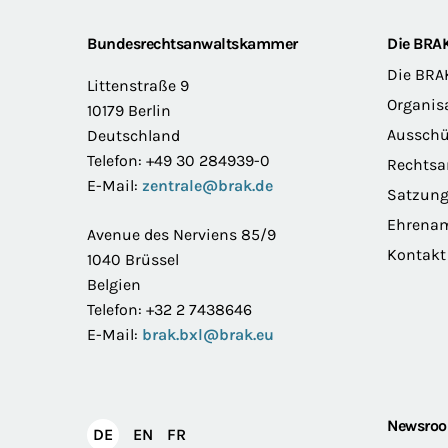
Footer
Bundesrechtsanwaltskammer
Die BRA
Die BRA
Littenstraße 9
Organis
10179 Berlin
Ausschü
Deutschland
Telefon: +49 30 284939-0
Rechts
E-Mail:
zentrale@brak.de
Satzun
Ehrena
Avenue des Nerviens 85/9
Kontakt
1040 Brüssel
Belgien
Telefon: +32 2 7438646
E-Mail:
brak.bxl@brak.eu
Newsro
English
Français
DE
EN
FR
Deutsch