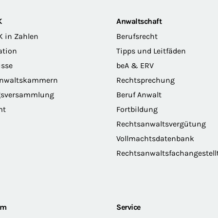
K
Anwaltschaft
K in Zahlen
Berufsrecht
ation
Tipps und Leitfäden
sse
beA & ERV
anwaltskammern
Rechtsprechung
gsversammlung
Beruf Anwalt
mt
Fortbildung
Rechtsanwaltsvergütung
Vollmachtsdatenbank
Rechtsanwaltsfachangestell
om
Service