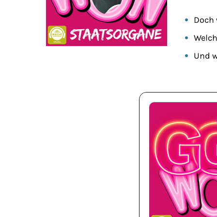
Doch 
Welch
Und w