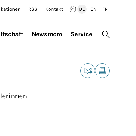
ikationen
RSS
Kontakt
DE
EN
FR
Deutsch
English
Francais
ltschaft
Newsroom
Service
Suche öffne
Teilen
E-Mail
Drucken
lerinnen