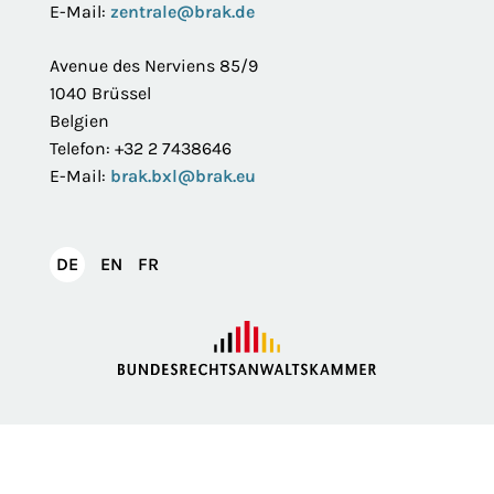
E-Mail:
zentrale@brak.de
Avenue des Nerviens 85/9
1040 Brüssel
Belgien
Telefon: +32 2 7438646
E-Mail:
brak.bxl@brak.eu
English
Français
DE
EN
FR
Deutsch
Impressum
Datenschutzerklärung
Privatsphäre
Erklärung zur Barrierefreiheit
Barriere melden
Intranet