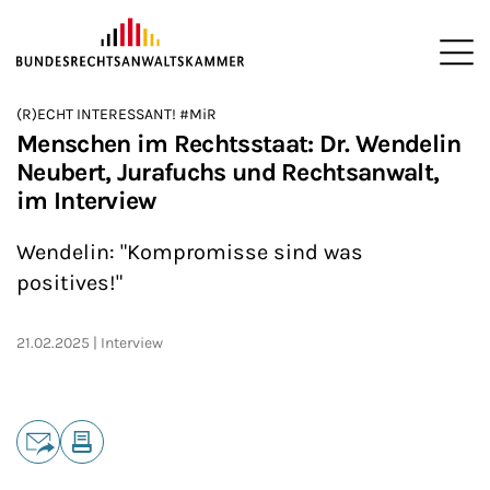
ZUM HAUPTINHALT SPRINGEN
Me
Sie befinden sich hier:
(R)ECHT INTERESSANT! #MiR
Startseite
Newsroom
Podcasts
(R)ECHT INTERESSANT!
>
>
>
>
Menschen im Rechtsstaat: Dr. Wendelin
Neubert, Jurafuchs und Rechtsanwalt,
im Interview
Wendelin: "Kompromisse sind was
positives!"
21.02.2025
Interview
Teilen
E-Mail
Drucken