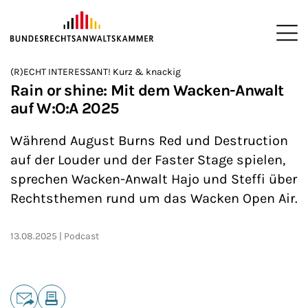
ZUM HAUPTINHALT SPRINGEN
Me
Sie befinden sich hier:
(R)ECHT INTERESSANT! Kurz & knackig
Startseite
Newsroom
Podcasts
(R)ECHT INTERESSANT!
>
>
>
>
Rain or shine: Mit dem Wacken-Anwalt
auf W:O:A 2025
Während August Burns Red und Destruction
auf der Louder und der Faster Stage spielen,
sprechen Wacken-Anwalt Hajo und Steffi über
Rechtsthemen rund um das Wacken Open Air.
13.08.2025
Podcast
Teilen