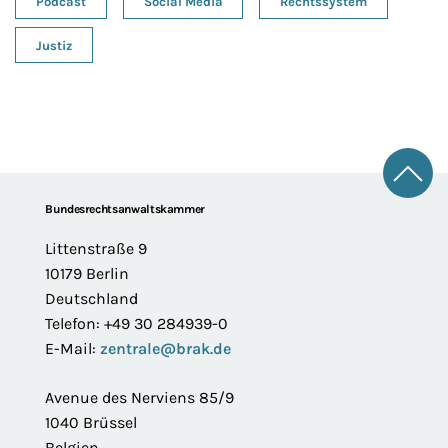
Podcast
Social Media
Rechtssystem
Justiz
Zum 
Footer
Bundesrechtsanwaltskammer
Littenstraße 9
10179 Berlin
Deutschland
Telefon: +49 30 284939-0
E-Mail:
zentrale@brak.de
Avenue des Nerviens 85/9
1040 Brüssel
Belgien