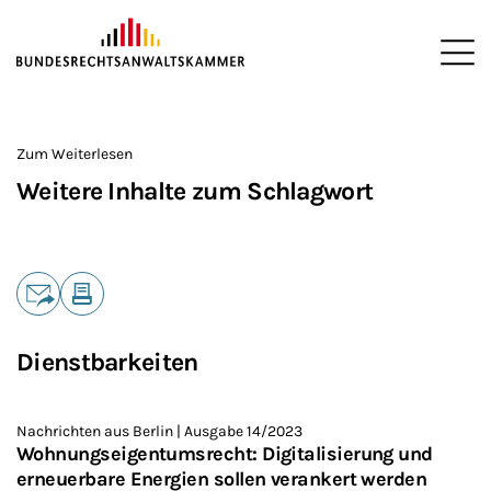
ZUM HAUPTINHALT SPRINGEN
Me
Sie befinden sich hier:
Startseite
>
Zum Weiterlesen
Weitere Inhalte zum Schlagwort
Teilen
E-Mail
Drucken
Dienstbarkeiten
Nachrichten aus Berlin | Ausgabe 14/2023
Wohnungseigentumsrecht: Digitalisierung und
erneuerbare Energien sollen verankert werden