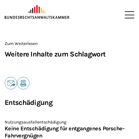
ZUM HAUPTINHALT SPRINGEN
Me
Sie befinden sich hier:
Startseite
>
Zum Weiterlesen
Weitere Inhalte zum Schlagwort
Teilen
E-Mail
Drucken
Entschädigung
Nutzungsausfallentschädigung
Keine Entschädigung für entgangenes Porsche-
Fahrvergnügen