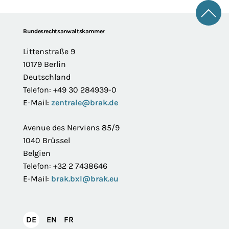
Zum 
Footer
Bundesrechtsanwaltskammer
Littenstraße 9
10179 Berlin
Deutschland
Telefon: +49 30 284939-0
E-Mail:
zentrale@brak.de
Avenue des Nerviens 85/9
1040 Brüssel
Belgien
Telefon: +32 2 7438646
E-Mail:
brak.bxl@brak.eu
English
Français
DE
EN
FR
Deutsch