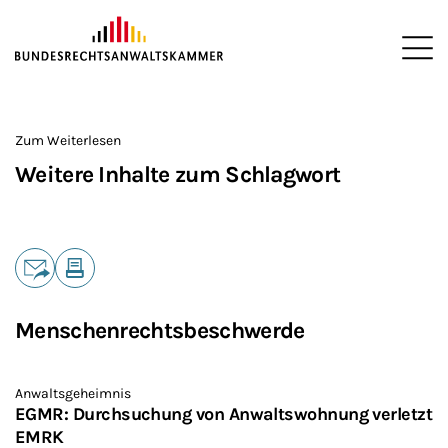
ZUM HAUPTINHALT SPRINGEN
Me
Sie befinden sich hier:
Startseite
>
Zum Weiterlesen
Weitere Inhalte zum Schlagwort
Teilen
E-Mail
Drucken
Menschenrechtsbeschwerde
Anwaltsgeheimnis
EGMR: Durchsuchung von Anwaltswohnung verletzt
EMRK