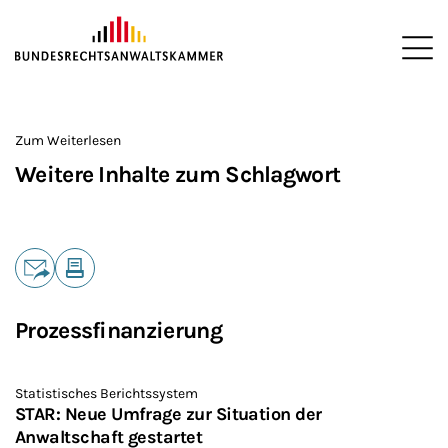
ZUM HAUPTINHALT SPRINGEN
Me
Sie befinden sich hier:
Startseite
>
Zum Weiterlesen
Weitere Inhalte zum Schlagwort
Teilen
E-Mail
Drucken
Prozessfinanzierung
Statistisches Berichtssystem
STAR: Neue Umfrage zur Situation der
Anwaltschaft gestartet