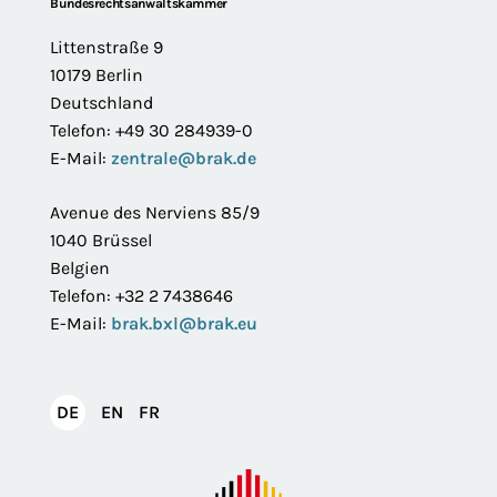
Footer
Bundesrechtsanwaltskammer
Littenstraße 9
10179 Berlin
Deutschland
Telefon: +49 30 284939-0
E-Mail:
zentrale@brak.de
Avenue des Nerviens 85/9
1040 Brüssel
Belgien
Telefon: +32 2 7438646
E-Mail:
brak.bxl@brak.eu
English
Français
DE
EN
FR
Deutsch