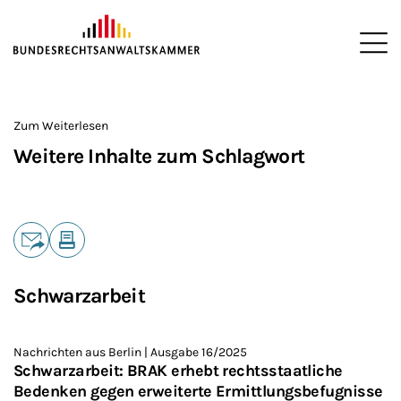
ZUM HAUPTINHALT SPRINGEN
Me
Sie befinden sich hier:
Startseite
>
Zum Weiterlesen
Weitere Inhalte zum Schlagwort
Teilen
E-Mail
Drucken
Schwarzarbeit
Nachrichten aus Berlin | Ausgabe 16/2025
Schwarzarbeit: BRAK erhebt rechtsstaatliche
Bedenken gegen erweiterte Ermittlungsbefugnisse