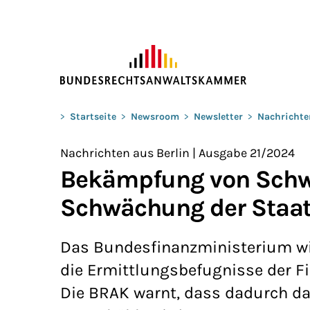
ZUM HAUPTINHALT SPRINGEN
Sie befinden sich hier:
>
Startseite
>
Newsroom
>
Newsletter
>
Nachrichte
Nachrichten aus Berlin | Ausgabe 21/2024
Bekämpfung von Schwa
Schwächung der Staat
Das Bundesfinanzministerium wil
die Ermittlungsbefugnisse der F
Die BRAK warnt, dass dadurch d