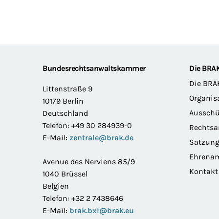
Footer
Bundesrechtsanwaltskammer
Die BRA
Die BRA
Littenstraße 9
Organis
10179 Berlin
Ausschü
Deutschland
Telefon: +49 30 284939-0
Rechts
E-Mail:
zentrale@brak.de
Satzun
Ehrena
Avenue des Nerviens 85/9
Kontakt
1040 Brüssel
Belgien
Telefon: +32 2 7438646
E-Mail:
brak.bxl@brak.eu