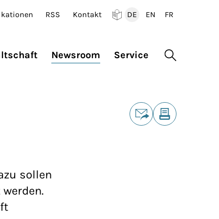
ikationen
RSS
Kontakt
DE
EN
FR
Deutsch
English
Francais
ltschaft
Newsroom
Service
Suche öffne
Teilen
E-Mail
Drucken
azu sollen
 werden.
ft