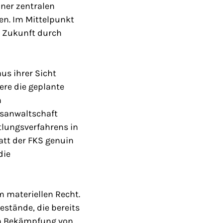
iner zentralen
en. Im Mittelpunkt
in Zukunft durch
us ihrer Sicht
ere die geplante
n
atsanwaltschaft
tlungsverfahrens in
att der FKS genuin
die
m materiellen Recht.
estände, die bereits
ren Bekämpfung von