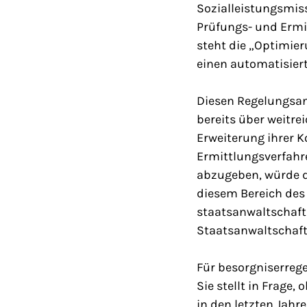
Sozialleistungsmiss
Prüfungs- und Ermit
steht die „Optimier
einen automatisiert
Diesen Regelungsans
bereits über weitre
Erweiterung ihrer 
Ermittlungsverfahre
abzugeben, würde di
diesem Bereich des 
staatsanwaltschaftl
Staatsanwaltschaft
Für besorgniserrege
Sie stellt in Frage
in den letzten Jah