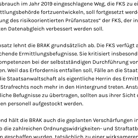
brauch im Jahr 2019 eingeschlagene Weg, die FKS zu e
tlungsbehörde fortzuentwickeln, soll fortgesetzt werd
ung des risikoorientierten Prüfansatzes“ der FKS, der 
en Datenabgleich verbessert werden soll.
atz lehnt die BRAK grundsätzlich ab. Die FKS verfügt a
ichende Ermittlungsbefugnisse. Sie kritisiert insbesond
Kompetenzen bei der selbstständigen Durchführung vo
n. Weil das Erfordernis entfallen soll, Fälle an die Sta
e Staatsanwaltschaft als eigentliche Herrin des Ermit
Strafrechts noch mehr in den Hintergrund treten. Anst
iche Befugnisse zu übertragen, sollten aus ihrer Sicht 
en personell aufgestockt werden.
nd hält die BRAK auch die geplanten Verschärfungen i
, ob die zahlreichen Ordnungswidrigkeiten- und Straftatb
ren geschaffen wurden, tatsächlich zu einer wirksame