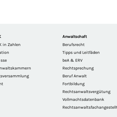
K
Anwaltschaft
K in Zahlen
Berufsrecht
ation
Tipps und Leitfäden
sse
beA & ERV
anwaltskammern
Rechtsprechung
gsversammlung
Beruf Anwalt
mt
Fortbildung
Rechtsanwaltsvergütung
Vollmachtsdatenbank
Rechtsanwaltsfachangestell