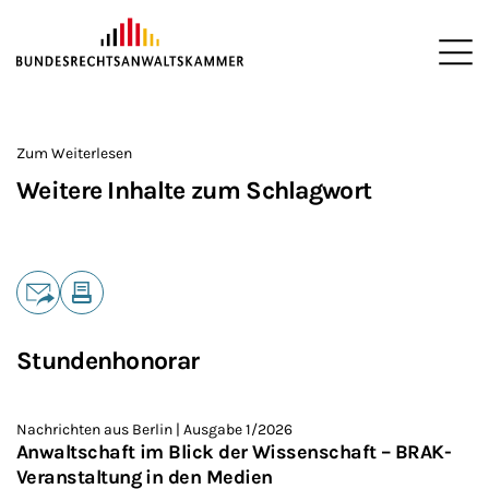
ZUM HAUPTINHALT SPRINGEN
Me
Sie befinden sich hier:
Startseite
>
Zum Weiterlesen
Weitere Inhalte zum Schlagwort
Teilen
E-Mail
Drucken
Stundenhonorar
Nachrichten aus Berlin | Ausgabe 1/2026
Anwaltschaft im Blick der Wissenschaft – BRAK-
Veranstaltung in den Medien