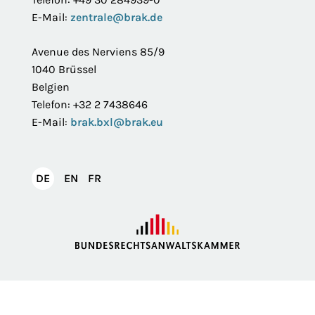
E-Mail:
zentrale@brak.de
Avenue des Nerviens 85/9
1040 Brüssel
Belgien
Telefon: +32 2 7438646
E-Mail:
brak.bxl@brak.eu
English
Français
DE
EN
FR
Deutsch
Impressum
Datenschutzerklärung
Privatsphäre