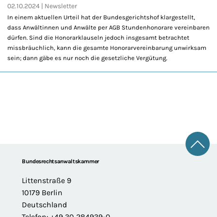
02.10.2024
Newsletter
In einem aktuellen Urteil hat der Bundesgerichtshof klargestellt,
dass Anwältinnen und Anwälte per AGB Stundenhonorare vereinbaren
dürfen. Sind die Honorarklauseln jedoch insgesamt betrachtet
missbräuchlich, kann die gesamte Honorarvereinbarung unwirksam
sein; dann gäbe es nur noch die gesetzliche Vergütung.
Zum 
Footer
Bundesrechtsanwaltskammer
Littenstraße 9
10179 Berlin
Deutschland
Telefon: +49 30 284939-0