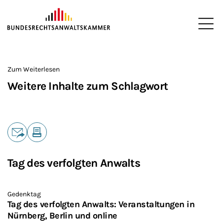
ZUM HAUPTINHALT SPRINGEN
Me
Sie befinden sich hier:
Startseite
>
Zum Weiterlesen
Weitere Inhalte zum Schlagwort
Teilen
E-Mail
Drucken
Tag des verfolgten Anwalts
Gedenktag
Tag des verfolgten Anwalts: Veranstaltungen in
Nürnberg, Berlin und online