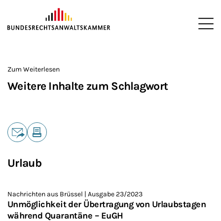
ZUM HAUPTINHALT SPRINGEN
Me
Sie befinden sich hier:
Startseite
>
Zum Weiterlesen
Weitere Inhalte zum Schlagwort
Teilen
E-Mail
Drucken
Urlaub
Nachrichten aus Brüssel | Ausgabe 23/2023
Unmöglichkeit der Übertragung von Urlaubstagen
während Quarantäne – EuGH