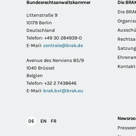
Footer
Bundesrechtsanwaltskammer
Die BRA
Die BRA
Littenstraße 9
Organis
10179 Berlin
Ausschü
Deutschland
Telefon: +49 30 284939-0
Rechts
E-Mail:
zentrale@brak.de
Satzun
Ehrena
Avenue des Nerviens 85/9
Kontakt
1040 Brüssel
Belgien
Telefon: +32 2 7438646
E-Mail:
brak.bxl@brak.eu
Newsro
English
Français
DE
EN
FR
Deutsch
Pressee