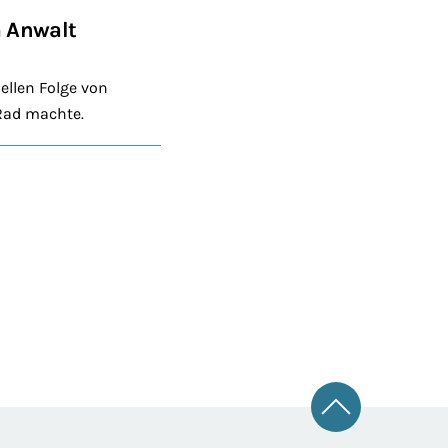
m Anwalt
ellen Folge von
Rad machte.
Zum Seitena