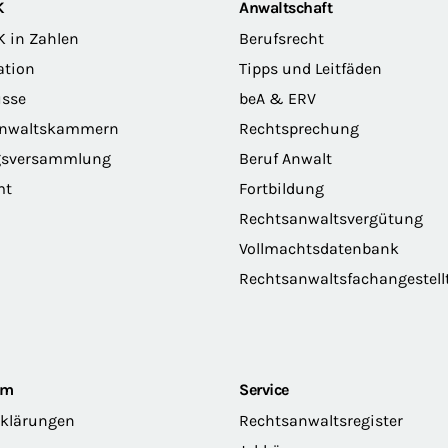
K
Anwaltschaft
K in Zahlen
Berufsrecht
ation
Tipps und Leitfäden
sse
beA & ERV
anwaltskammern
Rechtsprechung
gsversammlung
Beruf Anwalt
mt
Fortbildung
Rechtsanwaltsvergütung
Vollmachtsdatenbank
Rechtsanwaltsfachangestell
om
Service
rklärungen
Rechtsanwaltsregister