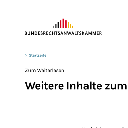
ZUM HAUPTINHALT SPRINGEN
Sie befinden sich hier:
>
Startseite
Zum Weiterlesen
Weitere Inhalte zum