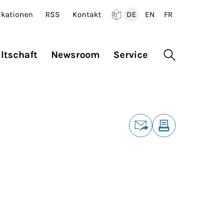
ikationen
RSS
Kontakt
DE
EN
FR
Deutsch
English
Francais
ltschaft
Newsroom
Service
Suche öffne
Teilen
E-Mail
Drucken