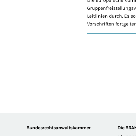
Die Europäische Kommi
Gruppenfreistellungs
Leitlinien durch. Es 
Vorschriften fortgelt
Footer
Bundesrechtsanwaltskammer
Die BRA