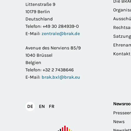
Die BRA
Littenstraße 9
Organis
10179 Berlin
Ausschü
Deutschland
Telefon: +49 30 284939-0
Rechts
E-Mail:
zentrale@brak.de
Satzun
Ehrena
Avenue des Nerviens 85/9
Kontakt
1040 Brüssel
Belgien
Telefon: +32 2 7438646
E-Mail:
brak.bxl@brak.eu
Newsro
English
Français
DE
EN
FR
Deutsch
Pressee
News
Newslet