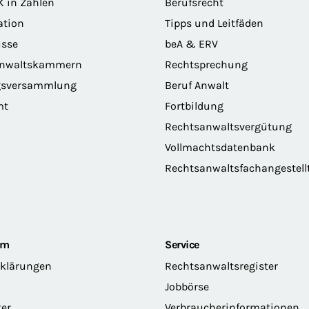
K in Zahlen
Berufsrecht
ation
Tipps und Leitfäden
sse
beA & ERV
anwaltskammern
Rechtsprechung
gsversammlung
Beruf Anwalt
mt
Fortbildung
Rechtsanwaltsvergütung
Vollmachtsdatenbank
Rechtsanwaltsfachangestell
om
Service
rklärungen
Rechtsanwaltsregister
Jobbörse
ter
Verbraucherinformationen