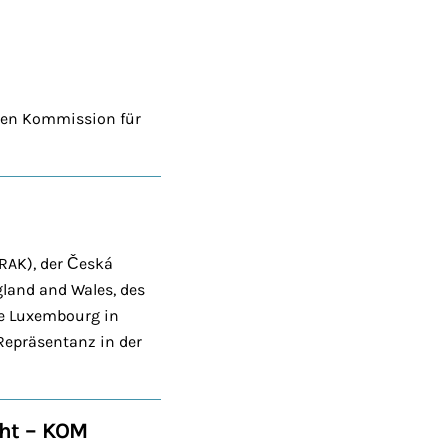
chen Kommission für
AK), der Česká
gland and Wales, des
de Luxembourg in
 Repräsentanz in der
cht – KOM