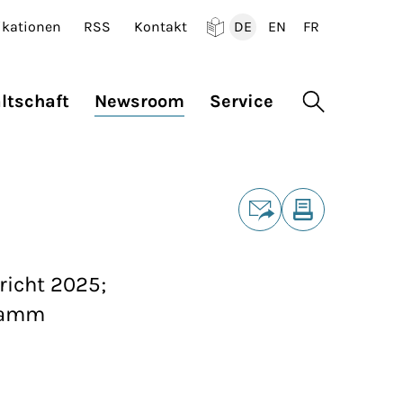
ikationen
RSS
Kontakt
DE
EN
FR
Deutsch
English
Francais
ltschaft
Newsroom
Service
Suche öffne
Teilen
E-Mail
Drucken
richt 2025;
gramm