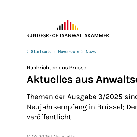
ZUM HAUPTINHALT SPRINGEN
Sie befinden sich hier:
>
Startseite
>
Newsroom
>
News
Nachrichten aus Brüssel
Aktuelles aus Anwalts
Themen der Ausgabe 3/2025 sind 
Neujahrsempfang in Brüssel; Der
veröffentlicht
14.02.2025
Newsletter