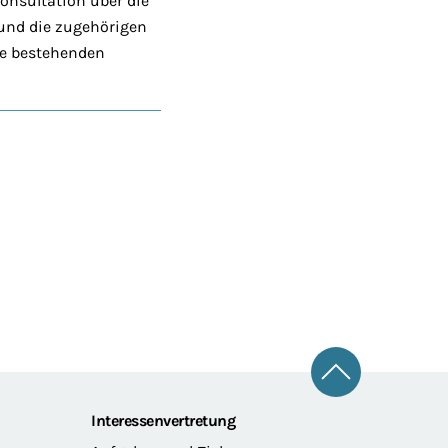
Konsultation über die
 und die zugehörigen
die bestehenden
Zum Seitena
Interessenvertretung