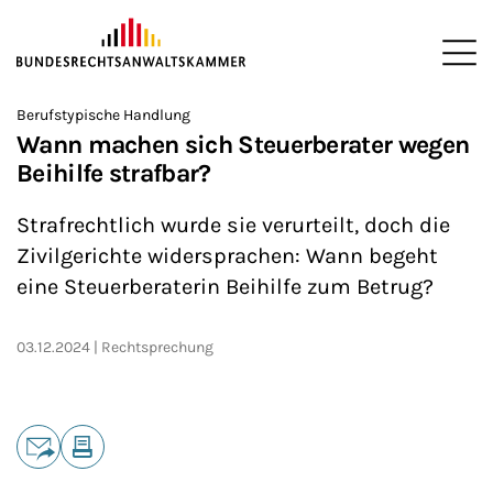
ZUM HAUPTINHALT SPRINGEN
Me
Sie befinden sich hier:
Berufstypische Handlung
Startseite
Newsroom
News
>
>
>
Wann machen sich Steuerberater wegen
Beihilfe strafbar?
Strafrechtlich wurde sie verurteilt, doch die
Zivilgerichte widersprachen: Wann begeht
eine Steuerberaterin Beihilfe zum Betrug?
03.12.2024
Rechtsprechung
Teilen
E-Mail
Drucken