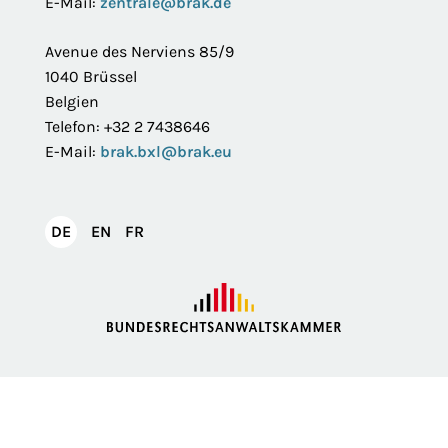
E-Mail:
zentrale@brak.de
Avenue des Nerviens 85/9
1040 Brüssel
Belgien
Telefon: +32 2 7438646
E-Mail:
brak.bxl@brak.eu
English
Français
DE
EN
FR
Deutsch
Impressum
Datenschutzerklärung
Privatsphäre
Erklärung zur Barrierefreiheit
Barriere melden
Intranet