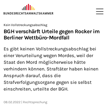
ZUM HAUPTINHALT SPRINGEN
Me
Sie befinden sich hier:
Kein Vollstreckungsabschlag
Startseite
Newsroom
News
>
>
>
BGH verschärft Urteile gegen Rocker im
Berliner Wettbüro-Mordfall
Es gibt keinen Vollstreckungsabschlag bei
einer Verurteilung wegen Mordes, weil der
Staat den Mord möglicherweise hätte
verhindern können. Straftäter haben keinen
Anspruch darauf, dass die
Strafverfolgungsorgane gegen sie selbst
einschreiten, urteilte der BGH.
08.02.2022
Rechtsprechung